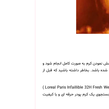
خش نمودن کرم به صورت کامل انجام شود و
ده باشد. بخاطر داشته باشید که قبل از
کرم پودر لورآل شماره 130 رنگ True Beige سری Infaillible 32H Fresh Wear حجم 30 میلی لیتر ( Loreal Paris Infaillible 32H Fresh Wear Foundation 130 True Beige )
جستجوی یک کرم پودر حرفه ای و با کیفیت