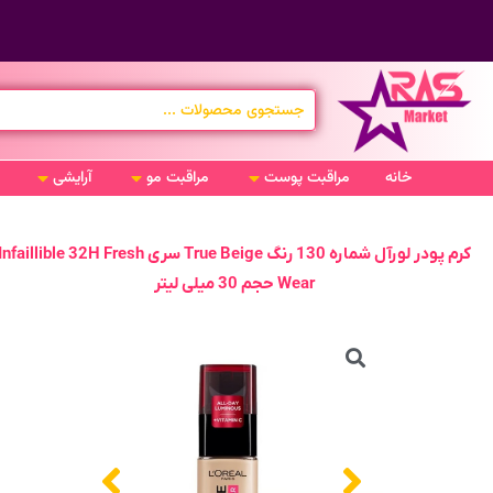
خانه
مراقبت پوست
مراقبت مو
آرایشی
کرم پودر لورآل شماره 130 رنگ True Beige سری nfaillible 32H Fresh
Wear حجم 30 میلی لیتر