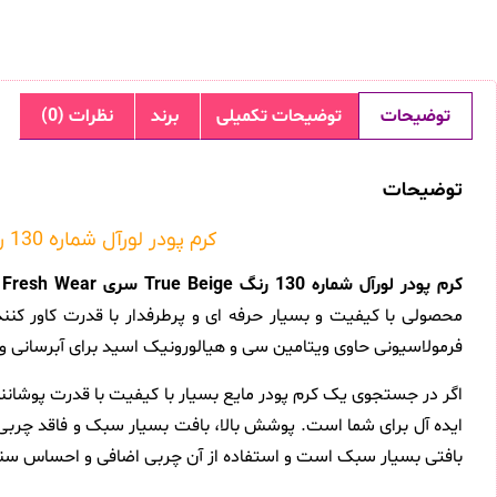
توضیحات
توضیحات تکمیلی
برند
نظرات (0)
توضیحات
کرم پودر لورآل شماره 130 رنگ True Beige سری Infaillible 32H Fresh Wear حجم 30 میلی لیتر
کرم پودر لورآل شماره 130 رنگ True Beige سری Infaillible 32H Fresh Wear
فرمولاسیونی حاوی ویتامین سی و هیالورونیک اسید برای آبرسانی و روشن کنندگی هر چه بهتر پوست و همچ
اگر در جستجوی یک کرم پودر مایع بسیار با کیفیت با قدرت پوشانند
بافتی بسیار سبک است و استفاده از آن چربی اضافی و احساس سنگی