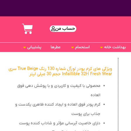
حساب من
بهداشت خانه
استحمام
عطرها
پشتیبانی
ویژگی های کرم پودر لورآل شماره 130 رنگ True Beige سری
Infaillible 32H Fresh Wear حجم 30 میلی لیتر
محصولی با کیفیت و کاربردی و با پوشش دهی فوق
العاده
کرم پودر فوق العاده و ایجاد کننده ظاهری یکدست و
جذاب برای پوست
دارای خاصیت آبرسانی مؤثر و شاداب کننده پوست