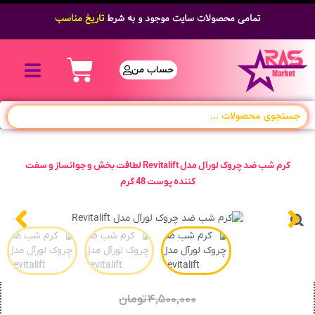
تمامی محصولات سایت موجود و به شرط
تاریخ مناسب
حساب من
کرم شب ضد چروک لورآل مدل Revitalift لطافت بخش و جوانساز و سفت
کننده پوست 48 گرم
۴,۵۰۰,۰۰۰
تومان