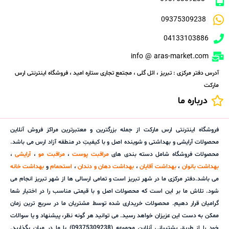
09375309238
04133103886
info @ aras-market.com
آدرس دفتر مرکزی : تبریز ، ائل گلی ، مجتمع تجاری ستاره امید ، فروشگاه اینترنتی ارس
مارکت
درباره ما
فروشگاه اینترنتی ارس مارکت از جمله بزرگترین و معتبرترین مراکز فروش آنلاین
محصولات آرایشی و بهداشتی و شوینده اصل و با کیفیتِ در منطقه آزاد ارس می باشد.
محصولات فروشگاه شامل دسته بندی های
مراقبت پوست
،
مراقبت مو
،
آرایشی
،
بهداشت بانوان
،
بهداشت آقایان
،
بهداشت دهان و دندان
،
استحمام
و
بهداشت خانه
می باشد.دفتر مرکزی ما در شهر تبریز است و تمامی ارسالی ها از شهر تبریز انجام می
شود. تلاش ما بر این است که محصولات اصل و با قیمتی مناسب را در اختیار شما
گرامیان قرار دهیم. محصولات خریداری شده توسط مشتریان ما در سریع ترین زمان
ممکن به دست این عزیزان خواهد رسید. می توانید هر گونه نظر، پیشنهاد و یا سوالات
خود را از طریق پشتیبانی آنلاین مجموعه (09375309238) با ما در میان بگذارید.