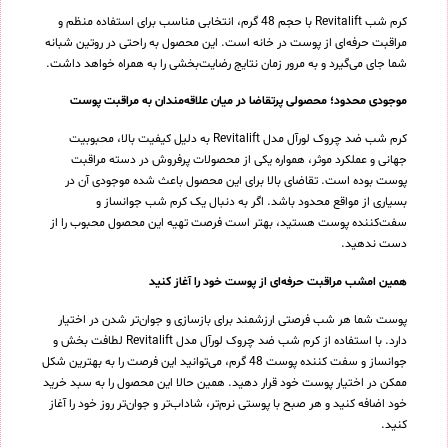
کرم شب Revitalift با حجم 48 گرم، انتخابی مناسب برای استفاده منظم و
مراقبت حرفه‌ای از پوست در خانه است. این محصول به راحتی در روتین شبانه
شما جای می‌گیرد و به مرور زمان نتایج رضایت‌بخشی را به همراه خواهد داشت.
موجودی محدود؛ محصولی پرتقاضا در میان علاقه‌مندان به مراقبت پوست
کرم شب ضد چروک لورآل مدل Revitalift به دلیل کیفیت بالا، محبوبیت
جهانی و عملکرد موثر، همواره یکی از محصولات پرفروش در دسته مراقبت
پوست بوده است. تقاضای بالا برای این محصول باعث شده موجودی آن در
بسیاری از مواقع محدود باشد. اگر به دنبال یک کرم شب جوانساز و
سفت‌کننده پوست هستید، بهتر است فرصت تهیه این محصول محبوب را از
دست ندهید.
همین امشب مراقبت حرفه‌ای از پوست خود را آغاز کنید
پوست شما هر شب فرصتی ارزشمند برای بازسازی و جوان‌تر شدن در اختیار
دارد. با استفاده از کرم شب ضد چروک لورآل مدل Revitalift لطافت بخش و
جوانساز و سفت کننده پوست 48 گرم، می‌توانید این فرصت را به بهترین شکل
ممکن در اختیار پوست خود قرار دهید. همین حالا این محصول را به سبد خرید
خود اضافه کنید و هر صبح با پوستی نرم‌تر، شاداب‌تر و جوان‌تر روز خود را آغاز
کنید.