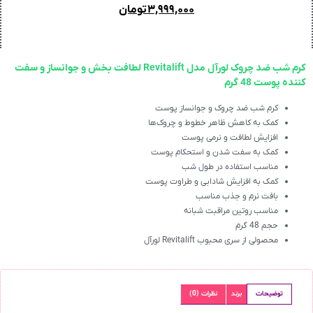
۳,۹۹۹,۰۰۰
تومان
کرم شب ضد چروک لورآل مدل Revitalift لطافت بخش و جوانساز و سفت
کننده پوست 48 گرم
کرم شب ضد چروک و جوانساز پوست
کمک به کاهش ظاهر خطوط و چروک‌ها
افزایش لطافت و نرمی پوست
کمک به سفت شدن و استحکام پوست
مناسب استفاده در طول شب
کمک به افزایش شادابی و طراوت پوست
بافت نرم و جذب مناسب
مناسب روتین مراقبت شبانه
حجم 48 گرم
محصولی از سری محبوب Revitalift لورآل
توضیحات
برند
نظرات (0)