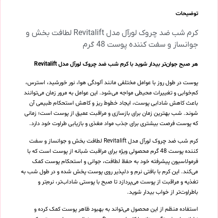
توضیحات
کرم شب ضد چروک لورآل مدل Revitalift لطافت بخش و
جوانساز و سفت کننده پوست 48 گرم
هر صبح جوان‌تر بیدار شوید با کرم شب ضد چروک لورآل مدل Revitalift
پوست در طول روز با عوامل مختلفی مانند آلودگی هوا، نور خورشید، استرس،
کم‌خوابی و تغییرات محیطی مواجه می‌شود. این عوامل به مرور زمان می‌توانند
باعث کاهش شادابی پوست، ایجاد خطوط ریز و کاهش استحکام طبیعی آن
شوند. شب بهترین زمان برای بازسازی و مراقبت عمیق از پوست است؛ زمانی
که پوست فرصت بیشتری برای جذب مواد مغذی و بازیابی طراوت خود دارد.
کرم شب ضد چروک لورآل مدل Revitalift لطافت بخش و جوانساز و سفت
کننده پوست 48 گرم محصولی ویژه برای مراقبت شبانه از پوست است که با
فرمولاسیون پیشرفته خود به حفظ لطافت، جوانی و استحکام پوست کمک
می‌کند. این کرم با بافتی نرم و دلپذیر روی پوست پخش شده و در طول شب به
تغذیه و مراقبت از پوست می‌پردازد تا صبح با پوستی شاداب‌تر، نرم‌تر و
باطراوت‌تر از خواب بیدار شوید.
استفاده منظم از این محصول می‌تواند به بهبود ظاهر پوست کمک کرده و