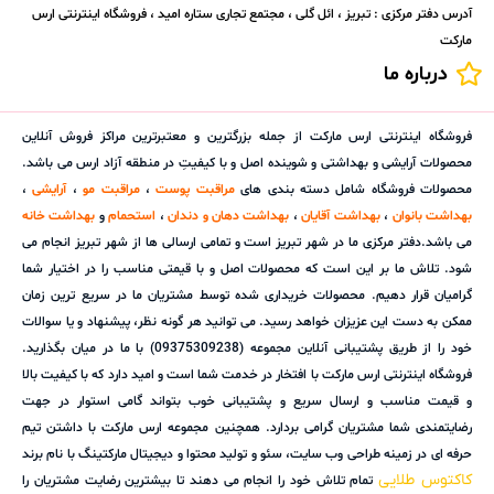
آدرس دفتر مرکزی : تبریز ، ائل گلی ، مجتمع تجاری ستاره امید ، فروشگاه اینترنتی ارس
مارکت
درباره ما
فروشگاه اینترنتی ارس مارکت از جمله بزرگترین و معتبرترین مراکز فروش آنلاین
محصولات آرایشی و بهداشتی و شوینده اصل و با کیفیتِ در منطقه آزاد ارس می باشد.
محصولات فروشگاه شامل دسته بندی های
مراقبت پوست
،
مراقبت مو
،
آرایشی
،
بهداشت بانوان
،
بهداشت آقایان
،
بهداشت دهان و دندان
،
استحمام
و
بهداشت خانه
می باشد.دفتر مرکزی ما در شهر تبریز است و تمامی ارسالی ها از شهر تبریز انجام می
شود. تلاش ما بر این است که محصولات اصل و با قیمتی مناسب را در اختیار شما
گرامیان قرار دهیم. محصولات خریداری شده توسط مشتریان ما در سریع ترین زمان
ممکن به دست این عزیزان خواهد رسید. می توانید هر گونه نظر، پیشنهاد و یا سوالات
خود را از طریق پشتیبانی آنلاین مجموعه (09375309238) با ما در میان بگذارید.
فروشگاه اینترنتی ارس مارکت با افتخار در خدمت شما است و امید دارد که با کیفیت بالا
و قیمت مناسب و ارسال سریع و پشتیبانی خوب بتواند گامی استوار در جهت
رضایتمندی شما مشتریان گرامی بردارد. همچنین مجموعه ارس مارکت با داشتن تیم
حرفه ای در زمینه طراحی وب سایت، سئو و تولید محتوا و دیجیتال مارکتینگ با نام برند
کاکتوس طلایی
تمام تلاش خود را انجام می دهند تا بیشترین رضایت مشتریان را