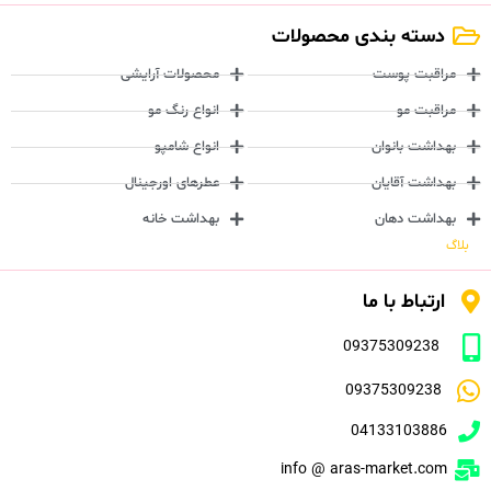
دسته بندی محصولات
مراقبت پوست
محصولات آرایشی
مراقبت مو
انواع رنگ مو
بهداشت بانوان
انواع شامپو
بهداشت آقایان
عطرهای اورجینال
بهداشت دهان
بهداشت خانه
بلاگ
ارتباط با ما
09375309238
09375309238
04133103886
info @ aras-market.com