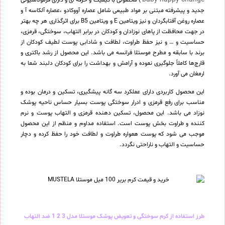
) محصولی با کیفیت و حرفه ای و دارای فرمولاسیونی
جدید و پیشرفته مبتنی بر مواد طبیعی شامل عصاره آووکادو ،عصاره آلکاسه آ و
عصاره روغن آفتابگردان و نیز ویتامین E و ویتامین B5 برای اثرگذاری هر چه بهتر
در جهت محافظت از پاهای نوزادان و کودکان در برابر التهاب، سوختگی، قرمزی،
حساسیت و … و نیز حفظ طراوت، لطافت و شادابی پوست لطیف کودکان از
برند با سابقه و مطرح موستلا فرانسه می باشد. این محصول از رشد باکتری و
قارچ‌ها کاملاً جلوگیری نموده و آرامش و بهداشت را برای کودکان دلبند شما به
ارمغان می آورد.
این محصول کاربردی دارای عملکرد سه گانه پیشگیری، تسکین و درمان بوده و
مناسب برای رفع قرمزی و ادرار سوختگی پوست بسیار حساس ناحیه پوشک
نوزاد می باشد. این محصول، تسکین دهنده قرمزی و التهاب پوست و نرم
کننده و طراوت بخش پوست است. استفاده مداوم و منظم از این محصول
موجب می شود که پوست همواره طراوت و لطافت خود را حفظ کرده و دچار
حساسیت و التهاب و ناراحتی نگردد.
طرز استفاده از کرم سوختگی و تعویض پوشک موستلا مدل 3 2 1 ضد التهاب