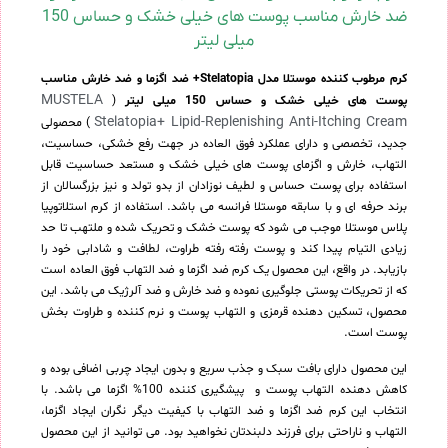
ضد خارش مناسب پوست های خیلی خشک و حساس 150
میلی لیتر
کرم مرطوب کننده موستلا مدل Stelatopia+ ضد اگزما و ضد خارش مناسب
MUSTELA
پوست های خیلی خشک و حساس 150 میلی لیتر
(
Stelatopia+ Lipid-Replenishing Anti-Itching Cream
) محصولی
جدید، تخصصی و دارای عملکرد فوق العاده در جهت رفع خشکی، حساسیت،
التهاب، خارش و اگزمای پوست های خیلی خشک و مستعد حساسیت قابل
استفاده برای پوست حساس و لطیف نوزادان از بدو تولد و نیز بزرگسالان از
برند حرفه ای و با سابقه موستلا فرانسه می باشد. استفاده از کرم استلاتوپیا
پلاس موستلا موجب می شود که پوست خشک و تحریک شده و ملتهب تا حد
زیادی التیام پیدا کند و پوست رفته رفته طراوت، لطافت و شادابی خود را
بازیابد. در واقع، این محصول یک کرم ضد اگزما و ضد التهاب فوق العاده است
که از تحریکات پوستی جلوگیری نموده و ضد خارش و ضد آلرژیک می باشد. این
محصول، تسکین دهنده قرمزی و التهاب پوست و نرم کننده و طراوت بخش
پوست است.
این محصول دارای بافت سبک و جذب سریع و بدون ایجاد چربی اضافی بوده و
کاهش دهنده التهاب پوست و پیشگیری کننده 100% اگزما می باشد. با
انتخاب این کرم ضد اگزما و ضد التهاب با کیفیت دیگر نگران ایجاد اگزما،
التهاب و ناراحتی برای فرزند دلبندتان نخواهید بود. می توانید از این محصول