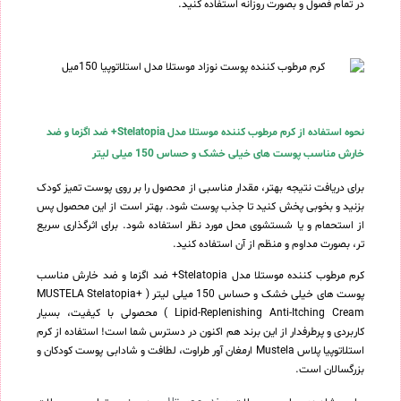
در تمام فصول و بصورت روزانه استفاده کنید.
نحوه استفاده از کرم مرطوب کننده موستلا مدل Stelatopia+ ضد اگزما و ضد
خارش مناسب پوست های خیلی خشک و حساس 150 میلی لیتر
برای دریافت نتیجه بهتر، مقدار مناسبی از محصول را بر روی پوست تمیز کودک
بزنید و بخوبی پخش کنید تا جذب پوست شود. بهتر است از این محصول پس
از استحمام و یا شستشوی محل مورد نظر استفاده شود. برای اثرگذاری سریع
تر، بصورت مداوم و منظم از آن استفاده کنید.
کرم مرطوب کننده موستلا مدل Stelatopia+ ضد اگزما و ضد خارش مناسب
پوست های خیلی خشک و حساس 150 میلی لیتر ( MUSTELA Stelatopia+
Lipid-Replenishing Anti-Itching Cream ) محصولی با کیفیت، بسیار
کاربردی و پرطرفدار از این برند هم اکنون در دسترس شما است! استفاده از کرم
استلاتوپیا پلاس Mustela ارمغان آور طراوت، لطافت و شادابی پوست کودکان و
بزرگسالان است.