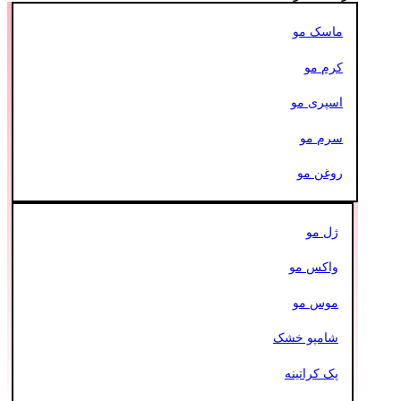
ماسک مو
کرم مو
اسپری مو
سرم مو
روغن مو
ژل مو
واکس مو
موس مو
شامپو خشک
پک کراتینه