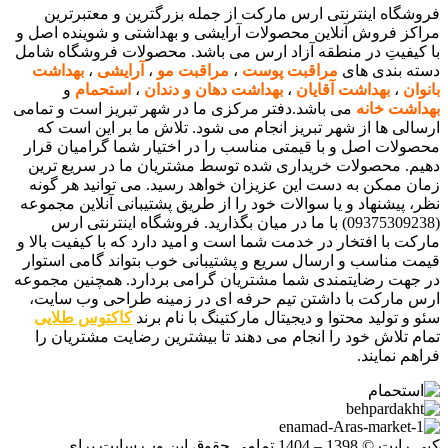
فروشگاه اینترنتی ارس مارکت از جمله بزرگترین و معتبرترین
مراکز فروش آنلاین محصولات آرایشی و بهداشتی و شوینده اصل و
با کیفیتِ در منطقه آزاد ارس می باشد. محصولات فروشگاه شامل
دسته بندی های
مراقبت پوست
،
مراقبت مو
،
آرایشی
،
بهداشت
بانوان
،
بهداشت آقایان
،
بهداشت دهان و دندان
،
استحمام
و
بهداشت خانه
می باشد.دفتر مرکزی ما در شهر تبریز است و تمامی
ارسالی ها از شهر تبریز انجام می شود. تلاش ما بر این است که
محصولات اصل و با قیمتی مناسب را در اختیار شما گرامیان قرار
دهیم. محصولات خریداری شده توسط مشتریان ما در سریع ترین
زمان ممکن به دست این عزیزان خواهد رسید. می توانید هر گونه
نظر، پیشنهاد و یا سوالات خود را از طریق پشتیبانی آنلاین مجموعه
(09375309238) با ما در میان بگذارید. فروشگاه اینترنتی ارس
مارکت با افتخار در خدمت شما است و امید دارد که با کیفیت بالا و
قیمت مناسب و ارسال سریع و پشتیبانی خوب بتواند گامی استوار
در جهت رضایتمندی شما مشتریان گرامی بردارد. همچنین مجموعه
ارس مارکت با داشتن تیم حرفه ای در زمینه طراحی وب سایت،
سئو و تولید محتوا و دیجیتال مارکتینگ با نام برند
کاکتوس طلایی
تمام تلاش خود را انجام می دهند تا بیشترین رضایت مشتریان را
فراهم نمایند.
کپی رایت © 1398 – 1404 تمامی حقوق این وب سایت برای