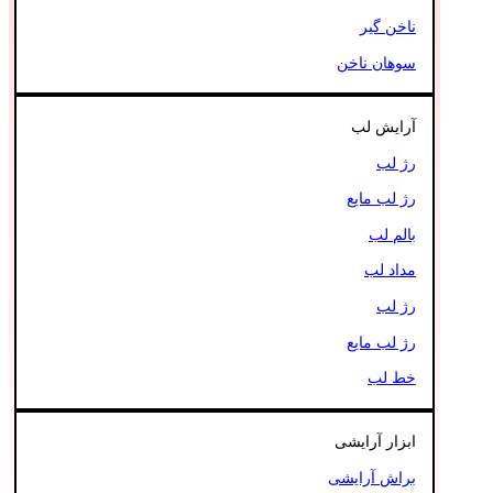
ناخن گیر
سوهان ناخن
آرایش لب
رژ لب
رژ لب مایع
بالم لب
مداد لب
رژ لب
رژ لب مایع
خط لب
ابزار آرایشی
براش آرایشی