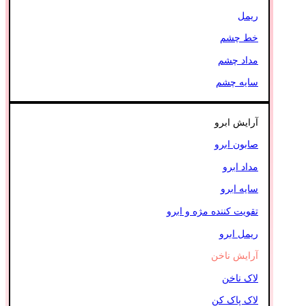
ریمل
خط چشم
مداد چشم
سایه چشم
آرایش ابرو
صابون ابرو
مداد ابرو
سایه ابرو
تقویت کننده مژه و ابرو
ریمل ابرو
آرایش ناخن
لاک ناخن
لاک پاک کن