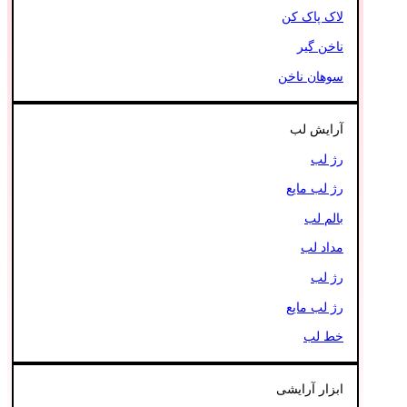
لاک پاک کن
ناخن گیر
سوهان ناخن
آرایش لب
رژ لب
رژ لب مایع
بالم لب
مداد لب
رژ لب
رژ لب مایع
خط لب
ابزار آرایشی