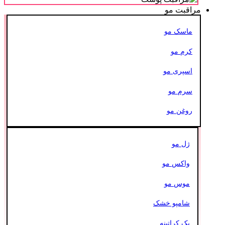
مراقبت مو
ماسک مو
کرم مو
اسپری مو
سرم مو
روغن مو
ژل مو
واکس مو
موس مو
شامپو خشک
پک کراتینه