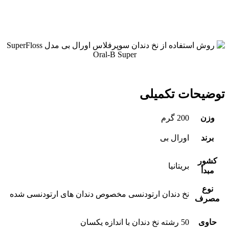
توضیحات تکمیلی
وزن
200 گرم
برند
اورال بی
کشور
بریتانیا
مبدأ
نوع
نخ دندان ارتودنسی مخصوص دندان های ارتودنسی شده
مصرف
حاوی
50 رشته نخ دندان با اندازه یکسان