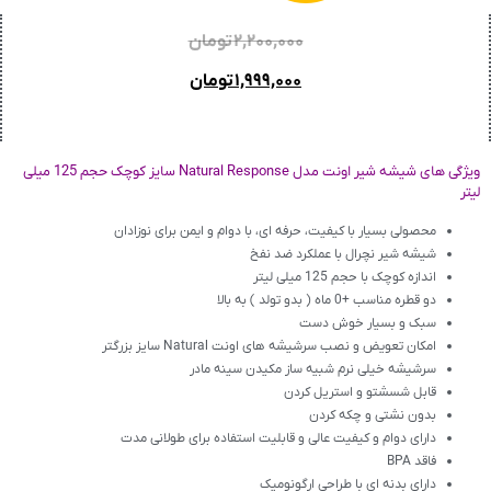
۲,۲۰۰,۰۰۰
تومان
۱,۹۹۹,۰۰۰
تومان
ویژگی های شیشه شیر اونت مدل Natural Response سایز کوچک حجم 125 میلی
لیتر
محصولی بسیار با کیفیت، حرفه ای، با دوام و ایمن برای نوزادان
شیشه شیر نچرال با عملکرد ضد نفخ
اندازه کوچک با حجم 125 میلی لیتر
دو قطره مناسب +0 ماه ( بدو تولد ) به بالا
سبک و بسیار خوش دست
امکان تعویض و نصب سرشیشه های اونت Natural سایز بزرگتر
سرشیشه خیلی نرم شبیه ساز مکیدن سینه مادر
قابل شسشتو و استریل کردن
بدون نشتی و چکه کردن
دارای دوام و کیفیت عالی و قابلیت استفاده برای طولانی مدت
فاقد BPA
دارای بدنه ای با طراحی ارگونومیک