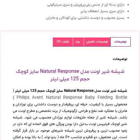
دارای بدنه‌ ای از جنس پلی‌پروپیلن و سری سیلیکونی
دارای سری بسیار انعطاف پذیر
بسیار محبوب و دوست داشتنی برای کودکان و مادران
توضیحات
توضیحات تکمیلی
برند
نظرات (0)
توضیحات
شیشه شیر اونت مدل Natural Response سایز کوچک
حجم 125 میلی لیتر
شیشه شیر اونت مدل Natural Response سایز کوچک حجم 125 میلی لیتر
(
Philips Avent Natural Response Baby Feeding Bottle
)
محصولی بسیار با کیفیت، حرفه ای، پرطرفدار و دوست داشتنی برای نوزادان و
مادران با عملکرد ضد نفخ و طراحی ارگونومیک از برند تخصصی و مطرح اونت می
باشد. شیشه شیر از جمله ملزومات لوازم نوزادان محسوب می شود. شیشه
شیر کوچک فیلیپس اونت بدلیل دارا بودن ویژگی های فوق العاده ای که دارد در
زمره محبوب ترین و پرفروش ترین شیشه شیرهای موجود در بازار قرار گرفته
است. این محصول، دو قطره و مناسب +0 ماه ( بدو تولد ) به بالا بوده و امکان