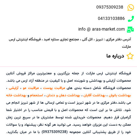
09375309238
04133103886
info @ aras-market.com
آدرس دفتر مرکزی : تبریز ، ائل گلی ، مجتمع تجاری ستاره امید ، فروشگاه اینترنتی ارس
مارکت
درباره ما
فروشگاه اینترنتی ارس مارکت از جمله بزرگترین و معتبرترین مراکز فروش آنلاین
محصولات آرایشی و بهداشتی و شوینده اصل و با کیفیتِ در منطقه آزاد ارس می باشد.
محصولات فروشگاه شامل دسته بندی های
مراقبت پوست
،
مراقبت مو
،
آرایشی
،
بهداشت بانوان
،
بهداشت آقایان
،
بهداشت دهان و دندان
،
استحمام
و
بهداشت خانه
می باشد.دفتر مرکزی ما در شهر تبریز است و تمامی ارسالی ها از شهر تبریز انجام می
شود. تلاش ما بر این است که محصولات اصل و با قیمتی مناسب را در اختیار شما
گرامیان قرار دهیم. محصولات خریداری شده توسط مشتریان ما در سریع ترین زمان
ممکن به دست این عزیزان خواهد رسید. می توانید هر گونه نظر، پیشنهاد و یا سوالات
خود را از طریق پشتیبانی آنلاین مجموعه (09375309238) با ما در میان بگذارید.