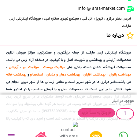
info @ aras-market.com
آدرس دفتر مرکزی : تبریز ، ائل گلی ، مجتمع تجاری ستاره امید ، فروشگاه اینترنتی ارس
مارکت
درباره ما
فروشگاه اینترنتی ارس مارکت از جمله بزرگترین و معتبرترین مراکز فروش آنلاین
محصولات آرایشی و بهداشتی و شوینده اصل و با کیفیتِ در منطقه آزاد ارس می باشد.
محصولات فروشگاه شامل دسته بندی های
مراقبت پوست
،
مراقبت مو
،
آرایشی
،
بهداشت بانوان
،
بهداشت آقایان
،
بهداشت دهان و دندان
،
استحمام
و
بهداشت خانه
می باشد.دفتر مرکزی ما در شهر تبریز است و تمامی ارسالی ها از شهر تبریز انجام می
شود. تلاش ما بر این است که محصولات اصل و با قیمتی مناسب را در اختیار شما
گرامیان قرار دهیم. محصولات خریداری شده توسط مشتریان ما در سریع ترین زمان
موجود در انبار
ممکن به دست این عزیزان خواهد رسید. می توانید هر گونه نظر، پیشنهاد و یا سوالات
خود را از طریق پشتیبانی آنلاین مجموعه (09375309238) با ما در میان بگذارید.
افزودن به سبد خرید
فروشگاه اینترنتی ارس مارکت با افتخار در خدمت شما است و امید دارد که با کیفیت بالا
و قیمت مناسب و ارسال سریع و پشتیبانی خوب بتواند گامی استوار در جهت
رضایتمندی شما مشتریان گرامی بردارد. همچنین مجموعه ارس مارکت با داشتن تیم