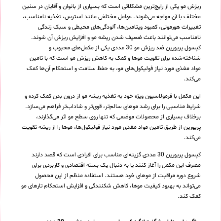
ریزش مو یکی از رایج‌ترین مشکلاتی است که بسیاری از بانوان و آقایان در سنین
مختلف با آن مواجه می‌شوند. عوامل مختلفی مانند استرس، تغذیه نامناسب،
تغییرات هورمونی، کمبود ویتامین‌ها، آلودگی‌های محیطی و سبک زندگی
نامناسب می‌توانند باعث ضعیف شدن ریشه مو و افزایش ریزش آن شوند.
کپسول پریورین ضد ریزش مو 30 عددی یکی از مکمل‌های محبوب و
شناخته‌شده برای تقویت موها و کمک به کاهش ریزش مو است که با تامین
مواد مغذی مورد نیاز فولیکول‌های مو، به حفظ سلامت و استحکام آن‌ها کمک
می‌کند.
این مکمل با فرمولاسیون ویژه خود به تغذیه ریشه مو از درون بدن کمک کرده و
شرایط مناسبی را برای رشد موهای سالم‌تر، قوی‌تر و شاداب‌تر فراهم می‌سازد.
برخلاف بسیاری از محصولات موضعی که تنها روی سطح مو اثر می‌گذارند،
پریورین از طریق تامین مواد مغذی مورد نیاز فولیکول‌ها، موها را از ریشه تقویت
می‌کند.
کپسول پریورین 30 عددی گزینه‌ای مناسب برای افرادی است که قصد دارند
مصرف این مکمل را آغاز کنند یا به دنبال یک بسته اقتصادی و کاربردی برای
شروع دوره مراقبت از موهای خود هستند. استفاده منظم از این محصول
می‌تواند به بهبود کیفیت موها، کاهش شکنندگی و افزایش استحکام تارهای مو
کمک کند.