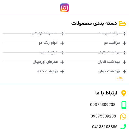
دسته بندی محصولات
مراقبت پوست
محصولات آرایشی
مراقبت مو
انواع رنگ مو
بهداشت بانوان
انواع شامپو
بهداشت آقایان
عطرهای اورجینال
بهداشت دهان
بهداشت خانه
بلاگ
ارتباط با ما
09375309238
09375309238
04133103886