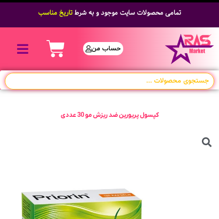
تمامی محصولات سایت موجود و به شرط
تاریخ مناسب
حساب من
کپسول پریورین ضد ریزش مو 30 عددی