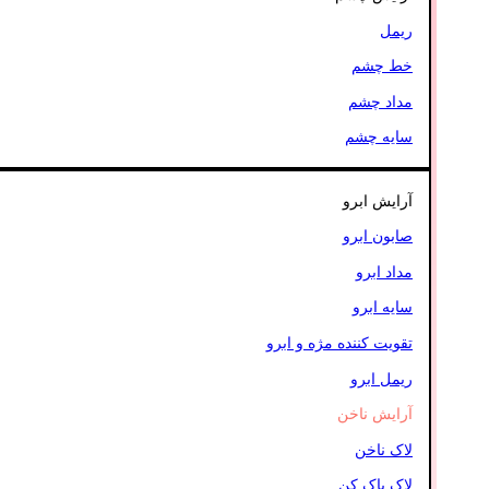
ریمل
خط چشم
مداد چشم
سایه چشم
آرایش ابرو
صابون ابرو
مداد ابرو
سایه ابرو
تقویت کننده مژه و ابرو
ریمل ابرو
آرایش ناخن
لاک ناخن
لاک پاک کن