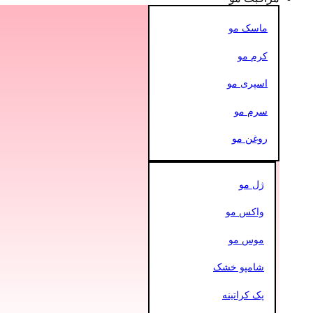
ماسک مو
کرم مو
اسپری مو
سرم مو
روغن مو
ژل مو
واکس مو
موس مو
شامپو خشک
پک کراتینه