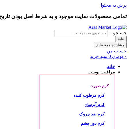
پرش به محتوا
تمامی محصولات سایت موجود و به شرط
اصل بودن
تاری
جستجو ...
نتایج
مشاهده همه نتایج
حساب من
۰
تومان
0
سبد خرید
خانه
مراقبت پوست
کرم صورت
کرم مرطوب کننده
کرم آبرسان
کرم ضد چروک
کرم دور چشم