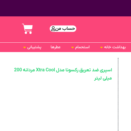
حساب من
بهداشت خانه
استحمام
عطرها
پشتیبانی
اسپری ضد تعریق رکسونا مدل Xtra Cool مردانه 200
میلی لیتر