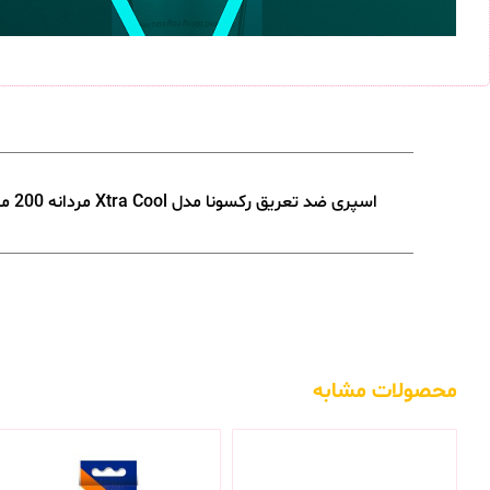
اسپری ضد تعریق رکسونا مدل Xtra Cool مردانه 200 میلی لیتر
محصولات مشابه