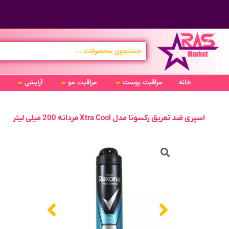
خانه
مراقبت پوست
مراقبت مو
آرایشی
اسپری ضد تعریق رکسونا مدل Xtra Cool مردانه 200 میلی لیتر