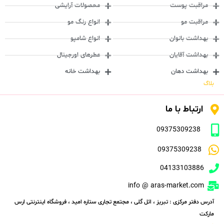
مراقبت پوست
محصولات آرایشی
مراقبت مو
انواع رنگ مو
بهداشت بانوان
انواع شامپو
بهداشت آقایان
عطرهای اورجینال
بهداشت دهان
بهداشت خانه
بلاگ
ارتباط با ما
09375309238
09375309238
04133103886
info @ aras-market.com
آدرس دفتر مرکزی : تبریز ، ائل گلی ، مجتمع تجاری ستاره امید ، فروشگاه اینترنتی ارس
مارکت