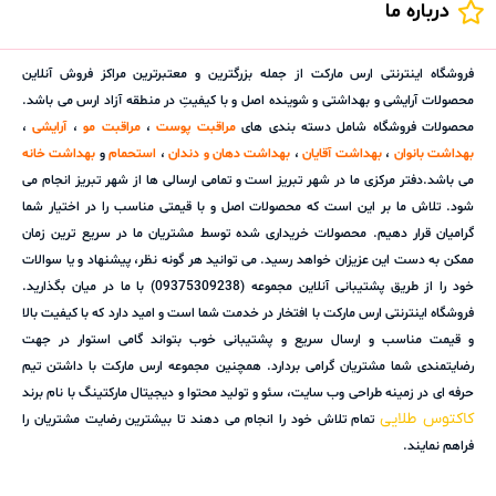
درباره ما
فروشگاه اینترنتی ارس مارکت از جمله بزرگترین و معتبرترین مراکز فروش آنلاین
محصولات آرایشی و بهداشتی و شوینده اصل و با کیفیتِ در منطقه آزاد ارس می باشد.
محصولات فروشگاه شامل دسته بندی های
مراقبت پوست
،
مراقبت مو
،
آرایشی
،
بهداشت بانوان
،
بهداشت آقایان
،
بهداشت دهان و دندان
،
استحمام
و
بهداشت خانه
می باشد.دفتر مرکزی ما در شهر تبریز است و تمامی ارسالی ها از شهر تبریز انجام می
شود. تلاش ما بر این است که محصولات اصل و با قیمتی مناسب را در اختیار شما
گرامیان قرار دهیم. محصولات خریداری شده توسط مشتریان ما در سریع ترین زمان
ممکن به دست این عزیزان خواهد رسید. می توانید هر گونه نظر، پیشنهاد و یا سوالات
خود را از طریق پشتیبانی آنلاین مجموعه (09375309238) با ما در میان بگذارید.
فروشگاه اینترنتی ارس مارکت با افتخار در خدمت شما است و امید دارد که با کیفیت بالا
و قیمت مناسب و ارسال سریع و پشتیبانی خوب بتواند گامی استوار در جهت
رضایتمندی شما مشتریان گرامی بردارد. همچنین مجموعه ارس مارکت با داشتن تیم
حرفه ای در زمینه طراحی وب سایت، سئو و تولید محتوا و دیجیتال مارکتینگ با نام برند
کاکتوس طلایی
تمام تلاش خود را انجام می دهند تا بیشترین رضایت مشتریان را
فراهم نمایند.