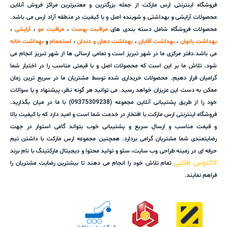
فروشگاه اینترنتی ارس مارکت از جمله بزرگترین و معتبرترین مراکز فروش آنلاین
محصولات آرایشی و بهداشتی و شوینده اصل و با کیفیتِ در منطقه آزاد ارس می باشد.
محصولات فروشگاه شامل دسته بندی های
مراقبت پوست
،
مراقبت مو
،
آرایشی
،
بهداشت بانوان
،
بهداشت آقایان
،
بهداشت دهان و دندان
،
استحمام
و
بهداشت خانه
می باشد.دفتر مرکزی ما در شهر تبریز است و تمامی ارسالی ها از شهر تبریز انجام می
شود. تلاش ما بر این است که محصولات اصل و با قیمتی مناسب را در اختیار شما
گرامیان قرار دهیم. محصولات خریداری شده توسط مشتریان ما در سریع ترین زمان
ممکن به دست این عزیزان خواهد رسید. می توانید هر گونه نظر، پیشنهاد و یا سوالات
خود را از طریق پشتیبانی آنلاین مجموعه (09375309238) با ما در میان بگذارید.
فروشگاه اینترنتی ارس مارکت با افتخار در خدمت شما است و امید دارد که با کیفیت بالا
و قیمت مناسب و ارسال سریع و پشتیبانی خوب بتواند گامی استوار در جهت
رضایتمندی شما مشتریان گرامی بردارد. همچنین مجموعه ارس مارکت با داشتن تیم
حرفه ای در زمینه طراحی وب سایت، سئو و تولید محتوا و دیجیتال مارکتینگ با نام برند
کاکتوس طلایی
تمام تلاش خود را انجام می دهند تا بیشترین رضایت مشتریان را
فراهم نمایند.