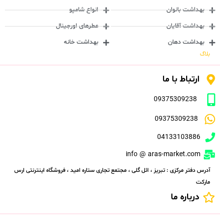
بهداشت بانوان
انواع شامپو
بهداشت آقایان
عطرهای اورجینال
بهداشت دهان
بهداشت خانه
بلاگ
ارتباط با ما
09375309238
09375309238
04133103886
info @ aras-market.com
آدرس دفتر مرکزی : تبریز ، ائل گلی ، مجتمع تجاری ستاره امید ، فروشگاه اینترنتی ارس
مارکت
درباره ما