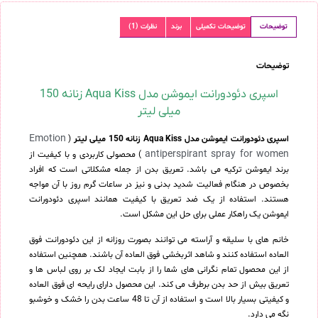
توضیحات
توضیحات تکمیلی
برند
نظرات (1)
توضیحات
اسپری دئودورانت ایموشن مدل Aqua Kiss زنانه 150
میلی لیتر
Emotion
اسپری دئودورانت ایموشن مدل Aqua Kiss زنانه 150 میلی لیتر
(
antiperspirant spray for women
) محصولی کاربردی و با کیفیت از
برند ایموشن ترکیه می باشد. تعریق بدن از جمله مشکلاتی است که افراد
بخصوص در هنگام فعالیت شدید بدنی و نیز در ساعات گرم روز با آن مواجه
هستند. استفاده از یک ضد تعریق با کیفیت همانند اسپری دئودورانت
ایموشن یک راهکار عملی برای حل این مشکل است.
خانم های با سلیقه و آراسته می توانند بصورت روزانه از این دئودورانت فوق
العاده استفاده کنند و شاهد اثربخشی فوق العاده آن باشند. همچنین استفاده
از این محصول تمام نگرانی های شما را از بابت ایجاد لک بر روی لباس ها و
تعریق بیش از حد بدن برطرف می کند. این محصول دارای رایحه ای فوق العاده
و کیفیتی بسیار بالا است و استفاده از آن تا 48 ساعت بدن را خشک و خوشبو
نگه می دارد.