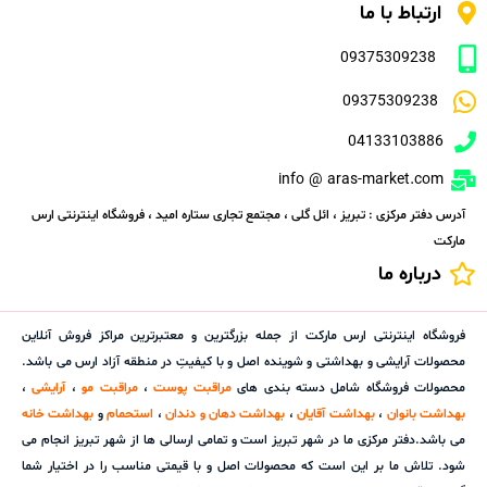
ارتباط با ما
09375309238
09375309238
04133103886
info @ aras-market.com
آدرس دفتر مرکزی : تبریز ، ائل گلی ، مجتمع تجاری ستاره امید ، فروشگاه اینترنتی ارس
مارکت
درباره ما
فروشگاه اینترنتی ارس مارکت از جمله بزرگترین و معتبرترین مراکز فروش آنلاین
محصولات آرایشی و بهداشتی و شوینده اصل و با کیفیتِ در منطقه آزاد ارس می باشد.
محصولات فروشگاه شامل دسته بندی های
مراقبت پوست
،
مراقبت مو
،
آرایشی
،
بهداشت بانوان
،
بهداشت آقایان
،
بهداشت دهان و دندان
،
استحمام
و
بهداشت خانه
می باشد.دفتر مرکزی ما در شهر تبریز است و تمامی ارسالی ها از شهر تبریز انجام می
شود. تلاش ما بر این است که محصولات اصل و با قیمتی مناسب را در اختیار شما