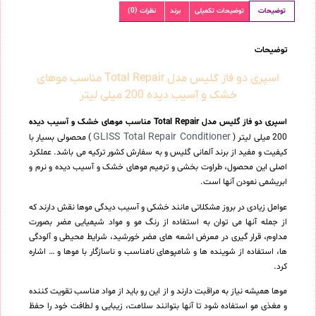
توضیحات
توضیحات تکمیلی
برند
نظرات (0)
توضیحات
اسپری دو فاز گلیس مدل Total Repair مناسب موهای
خشک و آسیب دیده 200 میلی لیتر
اسپری دو فاز گلیس مدل Total Repair مناسب موهای خشک و آسیب دیده
GLISS Total Repair Conditioner
200 میلی لیتر (
) محصولی بسیار با
کیفیت و مفید از برند آلمانی گلیس و به سفارش کشور ترکیه می باشد. عملکرد
اصلی این محصول، طراوت بخشی و ترمیم موهای خشک و آسیب دیده و نرم و
ابریشمی نمودن آنها است.
عوامل زیادی در بروز مشکلاتی مانند خشکی و آسیب دیدگی موها نقش دارند که
از جمله آنها می توان به استفاده از رنگ مو و مواد شیمیایی مضر بصورت
مداوم، قرار گیری در معرض اشعه های مضر خورشید، شرایط محیطی و آلودگی
ها، استفاده از شوینده ها و شامپوهای نامناسب و ناسازگار با موها و … اشاره
کرد.
موها همیشه نیاز به مراقبت دارند و از این رو باید از مواد مناسب تقویت کننده
و مغذی مو استفاده شود تا آنها بتوانند سلامت، زیبایی و لطافت خود را حفظ