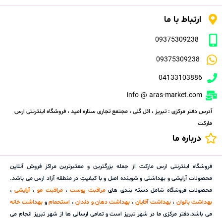
ارتباط با ما
09375309238
09375309238
04133103886
info @ aras-market.com
آدرس دفتر مرکزی : تبریز ، ائل گلی ، مجتمع تجاری ستاره امید ، فروشگاه اینترنتی ارس
مارکت
درباره ما
فروشگاه اینترنتی ارس مارکت از جمله بزرگترین و معتبرترین مراکز فروش آنلاین
محصولات آرایشی و بهداشتی و شوینده اصل و با کیفیتِ در منطقه آزاد ارس می باشد.
محصولات فروشگاه شامل دسته بندی های
مراقبت پوست
،
مراقبت مو
،
آرایشی
،
بهداشت بانوان
،
بهداشت آقایان
،
بهداشت دهان و دندان
،
استحمام
و
بهداشت خانه
می باشد.دفتر مرکزی ما در شهر تبریز است و تمامی ارسالی ها از شهر تبریز انجام می