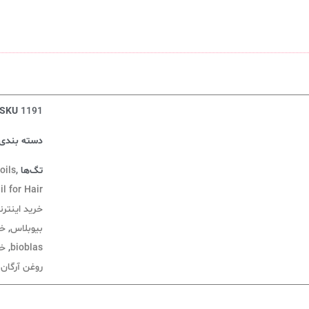
SKU
1191
دسته بندی‌
تگ‌ها
,
oils
l for Hair
خرید اینترنتی 
بیوبلاس
,
خر
bioblas
,
خر
روغن آرگان BIOBLAS