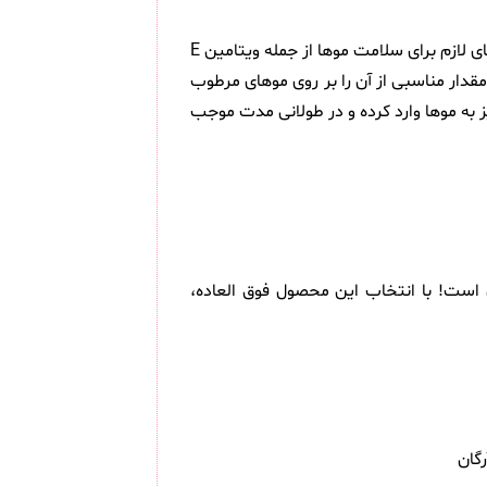
روغن آرگان بیوبلاس 100 میلی لیتر ( Bioblas Organic Argan Oil for Hair ) دارای ترکیبات طبیعی و کاملا ارگانیک بوده و شامل ویتامین های لازم برای سلامت موها از جمله ویتامین E
قدار مناسبی از آن را بر روی موهای مرطوب
به موها وارد کرده و در طولانی مدت موجب
رک بیوبلاس هم اکنون در دسترس است! با انتخاب این محصول فوق العاده،