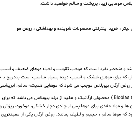
یوبلاس موهایی زیبا، پرپشت و سالم خواهید داشت.
لاسیونی بسیار قدرتمند و منحصر بفرد است که موجب تقویت و احیاء موهای ضعیف و
محصول که برای موهای خشک و آسیب دیده بسیار مناسب است بتدریج با ت
ز روغن آرگان بیوبلاس موجب می شود که موهایی همیشه سالم، ابریشمی 
روغن آرگان بیوبلاس 100 میلی لیتر ( Bioblas Organic Argan Oil for Hair ) محصولی ارگانیک و مفید 
ا و مواد مغذی برای موها پس از چندی دچار خشکی، موخوره، ریزش و … 
 که موها سالم ، حجیم و لطیف بمانند. روغن آرگان یکی از مفیدترین و