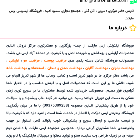
info @ aras-market.com
آدرس دفتر مرکزی : تبریز ، ائل گلی ، مجتمع تجاری ستاره امید ، فروشگاه اینترنتی ارس
مارکت
درباره ما
فروشگاه اینترنتی ارس مارکت از جمله بزرگترین و معتبرترین مراکز فروش آنلاین
محصولات آرایشی و بهداشتی و شوینده اصل و با کیفیتِ در منطقه آزاد ارس می باشد.
محصولات فروشگاه شامل دسته بندی های
مراقبت پوست
،
مراقبت مو
،
آرایشی
،
بهداشت بانوان
،
بهداشت آقایان
،
بهداشت دهان و دندان
،
استحمام
و
بهداشت خانه
می باشد.دفتر مرکزی ما در شهر تبریز است و تمامی ارسالی ها از شهر تبریز انجام می
شود. تلاش ما بر این است که محصولات اصل و با قیمتی مناسب را در اختیار شما
گرامیان قرار دهیم. محصولات خریداری شده توسط مشتریان ما در سریع ترین زمان
ممکن به دست این عزیزان خواهد رسید. می توانید هر گونه نظر، پیشنهاد و یا سوالات
خود را از طریق پشتیبانی آنلاین مجموعه (09375309238) با ما در میان بگذارید.
فروشگاه اینترنتی ارس مارکت با افتخار در خدمت شما است و امید دارد که با کیفیت بالا
و قیمت مناسب و ارسال سریع و پشتیبانی خوب بتواند گامی استوار در جهت
رضایتمندی شما مشتریان گرامی بردارد. همچنین مجموعه ارس مارکت با داشتن تیم
حرفه ای در زمینه طراحی وب سایت، سئو و تولید محتوا و دیجیتال مارکتینگ با نام برند