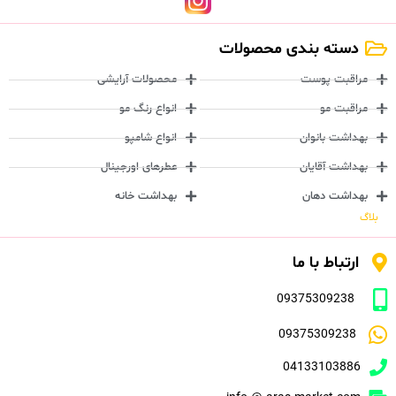
دسته بندی محصولات
مراقبت پوست
محصولات آرایشی
مراقبت مو
انواع رنگ مو
بهداشت بانوان
انواع شامپو
بهداشت آقایان
عطرهای اورجینال
بهداشت دهان
بهداشت خانه
بلاگ
ارتباط با ما
09375309238
09375309238
04133103886