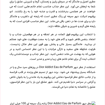
عطری اصیل و ماندگار که در سرمای پاییز و زمستان، گرما و شیرینی عشق را برای
شما به ارمغان می آورد. این عطر جذاب مناسب تمام خانم هایی است که می
خواهند در هر مجلسی بدرخشند و قدرت و جذبه خود را به رخ بکشند. ادو
پرفیوم ادیکت دیور سرمه ای رنگ عطری است که رایحه ای دلفریب و ماندگار
دارد و برای مدت ها در ذهن باقی می ماند. این عطر مناسب افرادی است که به
رایحه های گرم و شیرین و شرقی علاقه دارند.
با انتخاب این پرفیوم فوق العاده در هر لحظه و در هر موقعیتی جذاب و با
اعتماد بنفس ظاهر شوید و گام های خود را به سمت موفقیت های خود محکم
تر بردارید. ماندگاری بسیار عالی و پخش بوی قوی این عطر مثال زدنیست.
طراوت شکوفه های سفید و تازگی مرکبات را با این عطر احساس کنید و در
هوایی که به بهشت می ماند تنفس کنید. این عطر جذاب و دوستداشتنی یک
انتخاب ایده آل برای تمام خانم های زیبا و مدیر و مدبر است.
استفاده از عطر دیور Dior Addict Eau de Parfum در روزهای سرد سال و یا در
شبانگاه بسیار پیشنهاد می شود. برند دیور از نسیم های وزنده در قلب فرانسه
و از جانب خالق عطر فرانسوا دماشی این پرفیوم به یاد ماندنی را به بانوان خاص
و گرامی در سراسر دنیا تقدیم می کند. شهر عشاق این بار با این عطر فرانسوی،
عشق را خالصانه به تمام دنیا می فرستد.