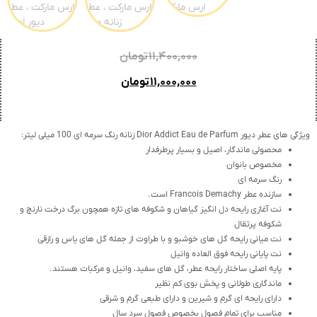
۱۱,۴۰۰,۰۰۰
تومان
۱۱,۰۰۰,۰۰۰
تومان
ویژگی های عطر دیور Dior Addict Eau de Parfum زنانه رنگ سرمه ای 100 میلی لیتر:
محصولی ماندگار، اصیل و بسیار پرطرفدار
مخصوص بانوان
رنگ سرمه ای
سازنده عطر
Francois Demachy
است.
نت آغازی رایحه دل انگیز گیاهان و شکوفه های تازه همچون برگ درخت نارنج و
شکوفه پرتقال
نت میانی رایحه گل های خوشبو و با طراوت از جمله گل های یاس و رازقی
نت پایانی رایحه فوق العاده وانیل
پایه اصلی ساختار رایحه عطر، گل های سفید، وانیل و مرکبات هستند.
ماندگاری طولانی و پخش بوی کم نظیر
دارای رایحه ای گرم و شیرین و دارای طبعی گرم و شرقی
مناسب برای تمام فصول بخصوص فصول سرد سال