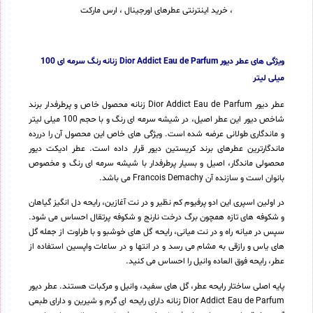
ویژگی های عطر دیور Dior Addict Eau de Parfum زنانه رنگ سرمه ای 100
میلی لیتر
عطر دیور Dior Addict Eau de Parfum زنانه محصول خاص و پرطرفدار برند
شاخص دیور این عطر اصیل، در شیشه سرمه ای رنگ و با حجم 100 میلی لیتر
و ماندگاری طولانی عرضه شده است. ویژگی های خاص این محصول آن را دررده
ماندگارترین عطرهای برند کریستین دیور قرار داده است. عطر ادیکت دیور
محصولی ماندگار، اصیل و بسیار پرطرفدار با شیشه سرمه ای رنگ و مخصوص
بانوان است و سازنده آن Francois Demachy می باشد.
در اولین اسپری این ادو پرفیوم کم نظیر و در نت آغازین، رایحه دل انگیز گیاهان
و شکوفه های تازه همچون برگ درخت نارنج و شکوفه پرتقال احساس می شود.
سپس در میانه راه و در نت میانی، رایحه گل های خوشبو و با طراوت از جمله گل
های یاس و رازقی به مشام می رسد و در انتها و در ساعات واپسین استفاده از
عطر، رایحه فوق العاده وانیل را احساس می کنید.
پایه اصلی ساختار رایحه عطر، گل های سفید، وانیل و مرکبات هستند. عطر دیور
Dior Addict Eau de Parfum زنانه دارای رایحه ای گرم و شیرین و دارای طبعی