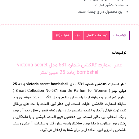
ساخت کشور امارات
این محصول دارای جعبه است.
توضیحات
توضیحات تکمیلی
برند
نظرات (0)
توضیحات
عطر اسمارت کالکشن شماره 531 مدل victoria secret
bombshell زنانه 25 میلی لیتر
عطر اسمارت کالکشن شماره 531 مدل victoria secret bombshell زنانه 25
میلی لیتر
( Smart Collection No-531 Eau De Parfum for Women )
عطری کم نظیر و پرطرفدار با رایحه ای ملایم و دل انگیز از برند حرفه ای و با
سابقه اسمارت کالکشن امارات است. این عطر فوق العاده با نت های پرتقال
تند، توت فرنگی آبدار و ارکیده منحصر بفرد، برای تمام فصول سال ایده آل بوده
و یک انتخاب بی نظیر است. این محصول فوق العاده خوشبو و با ماندگاری و
پخش بوی مطلوب با دارا بودن ساختار رایحه عطر، گلی و مرکبات، آرامشی وصف
ناشدنی و انرژی فوق العاده ای را برای شما به ارمغان می آورد.