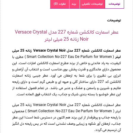
توضیحات
توضیحات تکمیلی
برند
نظرات (0)
توضیحات
عطر اسمارت کالکشن شماره 227 مدل Versace Crystal
Noir زنانه 25 میلی لیتر
عطر اسمارت کالکشن شماره 227 مدل Versace Crystal Noir زنانه 25 میلی
لیتر
( Smart Collection No-227 Eau De Parfum for Women ) عطری با
کیفیت، به یاد ماندنی و خاص از برند مطرح اسمارت کالکشن امارات است. این
محصول دارای ماندگاری و قدرت پخش بوی مناسب است و انتخاب آن آرامش و
انرژی بی نظیری را برای شما به ارمغان می آورد. عطر جیبی زنانه اسمارت
کالکشن کد 227 دارای ساختار گلی و میوه ای و طبعی گرم است و دارای رایحه
ملایم و شیرین و یاسمن و مشک و عنبر می باشد. در تمام فصول استفاده از
این عطر خوشبو با بسته بندی شیک و جذاب، یک انتخاب فوق العاده است.
عطر اسمارت کالکشن شماره 227 مدل Versace Crystal Noir زنانه 25 میلی
لیتر ( Smart Collection No-227 Eau De Parfum for Women ) محصولی
با رایحه جذاب و پرطرفدار از این برند هم اکنون در دسترس شما است! این عطر
جذاب، ارمغان آور شکوه و زیبایی وصف نشدنی است که در پس رایحه دل انگیز
آن ترسیم می گردد.