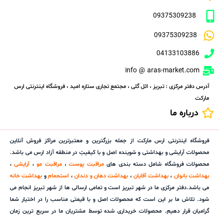
09375309238
09375309238
04133103886
info @ aras-market.com
آدرس دفتر مرکزی : تبریز ، ائل گلی ، مجتمع تجاری ستاره امید ، فروشگاه اینترنتی ارس
مارکت
درباره ما
فروشگاه اینترنتی ارس مارکت از جمله بزرگترین و معتبرترین مراکز فروش آنلاین
محصولات آرایشی و بهداشتی و شوینده اصل و با کیفیتِ در منطقه آزاد ارس می باشد.
محصولات فروشگاه شامل دسته بندی های
مراقبت پوست
،
مراقبت مو
،
آرایشی
،
بهداشت بانوان
،
بهداشت آقایان
،
بهداشت دهان و دندان
،
استحمام
و
بهداشت خانه
می باشد.دفتر مرکزی ما در شهر تبریز است و تمامی ارسالی ها از شهر تبریز انجام می
شود. تلاش ما بر این است که محصولات اصل و با قیمتی مناسب را در اختیار شما
گرامیان قرار دهیم. محصولات خریداری شده توسط مشتریان ما در سریع ترین زمان