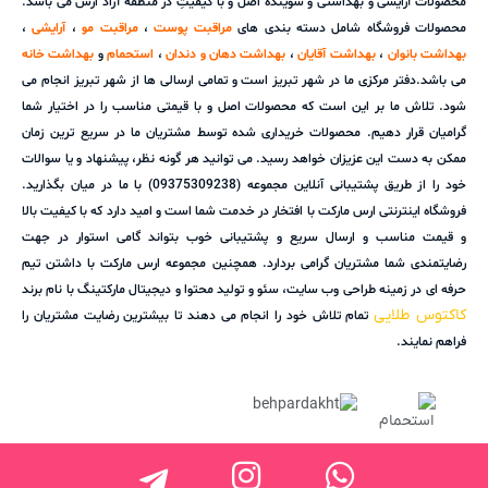
محصولات آرایشی و بهداشتی و شوینده اصل و با کیفیتِ در منطقه آزاد ارس می باشد.
محصولات فروشگاه شامل دسته بندی های
مراقبت پوست
،
مراقبت مو
،
آرایشی
،
بهداشت بانوان
،
بهداشت آقایان
،
بهداشت دهان و دندان
،
استحمام
و
بهداشت خانه
می باشد.دفتر مرکزی ما در شهر تبریز است و تمامی ارسالی ها از شهر تبریز انجام می
شود. تلاش ما بر این است که محصولات اصل و با قیمتی مناسب را در اختیار شما
گرامیان قرار دهیم. محصولات خریداری شده توسط مشتریان ما در سریع ترین زمان
ممکن به دست این عزیزان خواهد رسید. می توانید هر گونه نظر، پیشنهاد و یا سوالات
خود را از طریق پشتیبانی آنلاین مجموعه (09375309238) با ما در میان بگذارید.
فروشگاه اینترنتی ارس مارکت با افتخار در خدمت شما است و امید دارد که با کیفیت بالا
و قیمت مناسب و ارسال سریع و پشتیبانی خوب بتواند گامی استوار در جهت
رضایتمندی شما مشتریان گرامی بردارد. همچنین مجموعه ارس مارکت با داشتن تیم
حرفه ای در زمینه طراحی وب سایت، سئو و تولید محتوا و دیجیتال مارکتینگ با نام برند
کاکتوس طلایی
تمام تلاش خود را انجام می دهند تا بیشترین رضایت مشتریان را
فراهم نمایند.