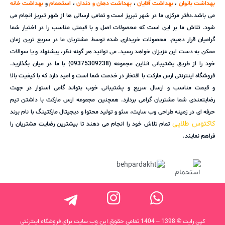
بهداشت بانوان
،
بهداشت آقایان
،
بهداشت دهان و دندان
،
استحمام
و
بهداشت خانه
می باشد.دفتر مرکزی ما در شهر تبریز است و تمامی ارسالی ها از شهر تبریز انجام می
شود. تلاش ما بر این است که محصولات اصل و با قیمتی مناسب را در اختیار شما
گرامیان قرار دهیم. محصولات خریداری شده توسط مشتریان ما در سریع ترین زمان
ممکن به دست این عزیزان خواهد رسید. می توانید هر گونه نظر، پیشنهاد و یا سوالات
خود را از طریق پشتیبانی آنلاین مجموعه (09375309238) با ما در میان بگذارید.
فروشگاه اینترنتی ارس مارکت با افتخار در خدمت شما است و امید دارد که با کیفیت بالا
و قیمت مناسب و ارسال سریع و پشتیبانی خوب بتواند گامی استوار در جهت
رضایتمندی شما مشتریان گرامی بردارد. همچنین مجموعه ارس مارکت با داشتن تیم
حرفه ای در زمینه طراحی وب سایت، سئو و تولید محتوا و دیجیتال مارکتینگ با نام برند
کاکتوس طلایی
تمام تلاش خود را انجام می دهند تا بیشترین رضایت مشتریان را
فراهم نمایند.
کپی رایت © 1398 – 1404 تمامی حقوق این وب سایت برای فروشگاه اینترنتی