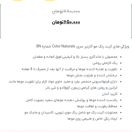
۶۸۰,۰۰۰
تومان
۶۵۰,۰۰۰
تومان
ویژگی های کیت رنگ مو گارنیر سری Color Naturals شماره 8N
محصولی با ماندگاری بسیار بالا و کیفیتی فوق العاده و مطمئن
رنگ کاراملی روشن
تقویت و تغذیه کننده موها و مراقبت از آنها بعد از مصرف تا 8 هفته
درخشان کننده و طراوت بخش موها
دارای فرمولاسیونی منحصر بفرد و مفید حاوی مواد لازم برای تقویت موها مانند
کراتین و روغن های گیاهی زیتون، آووکادو و شی باتر
کاربرد آسان
یکدست کننده موها و پوشش دهنده موهای سفید بصورت کامل
محافظ رطوبت و لطافت موها
محتویات کیت رنگ مو شامل رنگ موی تیوپی، اکسیدان و ماسک مو
ایجاد رنگی خاص و طبیعی روی موها