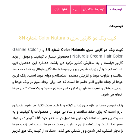
توضیحات
توضیحات تکمیلی
برند
نظرات (0)
توضیحات
کیت رنگ مو گارنیر سری Color Naturals شماره 8N
Garnier Color
کیت رنگ مو گارنیر سری Color Naturals شماره 8N
و (
Naturals Cream Hair Color
) محصولی بسیار با کیفیت و موفق از برند
گارنیرِ فرانسه و به سفارش کشور ترکیه می باشد. عملکرد این محصول فوق
العاده، ایجاد رنگی زیبا و طبیعی بر روی موها با ماندگاری طولانی و کمک به حفظ
لطافت و طراوت موها و افزایش دهنده استحکام و دوام موها است. رنگ کردن
موها از جمله علایق اکثر خانم ها است که هم برای ایجاد تنوع در رنگ موها و
زیبایی بیشتر و هم به منظور پوشش دادن موهای سفید و یکدست شدن موها
انجام می شود.
رنگ نمودن موها در بازه های زمانی کوتاه و یا بلند مدت تکرار می شود بنابراین
لازم است که برای حفظ سلامت و شادابی موها از محصولات با کیفیت و به
نسبت بی ضرر استفاده کرد. این محصول در ساختار خود فاقد آمونیاک و مواد
مضر دیگر است و استفاده از آن در طولانی مدت به موها آسیب نمی زند و موها
را دچار خشکی، کدر شدن و وز شدگی نمی کند. استفاده از کیت رنگ موی گارنیر