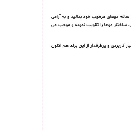
اقه موهای مرطوب خود بمالید و به آرامی
ل، ساختار موها را تقویت نموده و موجب می
1 میلی لیتر ( Alatar Uv Protection Argan Oil For Hair Repair & Revitality ) محصولی بسیار کاربردی و پرطرفدار از این برند هم اکنون