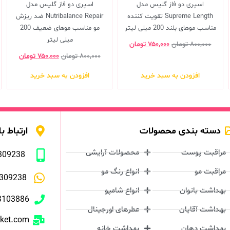
اسپری دو فاز گلیس مدل
اسپری دو فاز گلیس مدل
Supreme Length تقویت کننده
Nutribalance Repair ضد ریزش
مناسب موهای بلند 200 میلی لیتر
مو مناسب موهای ضعیف 200
میلی لیتر
۸۰۰,۰۰۰
تومان
۷۵۰,۰۰۰
تومان
۸۰۰,۰۰۰
تومان
۷۵۰,۰۰۰
تومان
افزودن به سبد خرید
افزودن به سبد خرید
دسته بندی محصولات
ارتباط با
مراقبت پوست
محصولات آرایشی
309238
مراقبت مو
انواع رنگ مو
309238
بهداشت بانوان
انواع شامپو
3103886
بهداشت آقایان
عطرهای اورجینال
rket.com
بهداشت دهان
بهداشت خانه