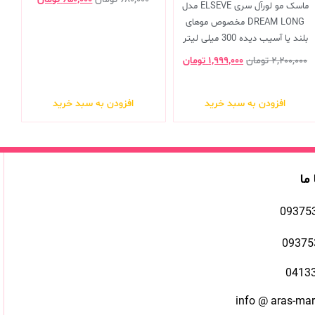
ماسک مو لورآل سری ELSEVE مدل
DREAM LONG مخصوص موهای
بلند یا آسیب دیده 300 میلی لیتر
۲,۲۰۰,۰۰۰
تومان
۱,۹۹۹,۰۰۰
تومان
افزودن به سبد خرید
افزودن به سبد خرید
 ما
09375
09375
0413
info @ aras-ma