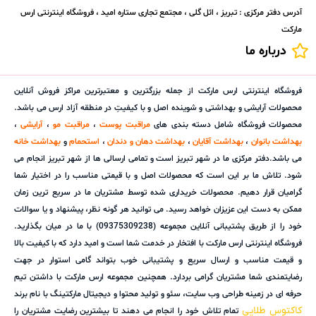
آدرس دفتر مرکزی : تبریز ، ائل گلی ، مجتمع تجاری ستاره امید ، فروشگاه اینترنتی ارس
مارکت
درباره ما
فروشگاه اینترنتی ارس مارکت از جمله بزرگترین و معتبرترین مراکز فروش آنلاین
محصولات آرایشی و بهداشتی و شوینده اصل و با کیفیتِ در منطقه آزاد ارس می باشد.
محصولات فروشگاه شامل دسته بندی های
مراقبت پوست
،
مراقبت مو
،
آرایشی
،
بهداشت بانوان
،
بهداشت آقایان
،
بهداشت دهان و دندان
،
استحمام
و
بهداشت خانه
می باشد.دفتر مرکزی ما در شهر تبریز است و تمامی ارسالی ها از شهر تبریز انجام می
شود. تلاش ما بر این است که محصولات اصل و با قیمتی مناسب را در اختیار شما
گرامیان قرار دهیم. محصولات خریداری شده توسط مشتریان ما در سریع ترین زمان
ممکن به دست این عزیزان خواهد رسید. می توانید هر گونه نظر، پیشنهاد و یا سوالات
خود را از طریق پشتیبانی آنلاین مجموعه (09375309238) با ما در میان بگذارید.
فروشگاه اینترنتی ارس مارکت با افتخار در خدمت شما است و امید دارد که با کیفیت بالا
و قیمت مناسب و ارسال سریع و پشتیبانی خوب بتواند گامی استوار در جهت
رضایتمندی شما مشتریان گرامی بردارد. همچنین مجموعه ارس مارکت با داشتن تیم
حرفه ای در زمینه طراحی وب سایت، سئو و تولید محتوا و دیجیتال مارکتینگ با نام برند
کاکتوس طلایی
تمام تلاش خود را انجام می دهند تا بیشترین رضایت مشتریان را