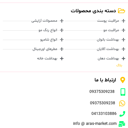
دسته بندی محصولات
مراقبت پوست
محصولات آرایشی
مراقبت مو
انواع رنگ مو
بهداشت بانوان
انواع شامپو
بهداشت آقایان
عطرهای اورجینال
بهداشت دهان
بهداشت خانه
بلاگ
ارتباط با ما
09375309238
09375309238
04133103886
info @ aras-market.com