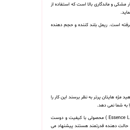
مشکی و ماندگاری بالا است که استفاده از
اید.
فته است. ریمل بلند کننده و حجم دهنده
د مژه هایتان پرتر به نظر برسند این کار را
ا به شما نمی دهد.
ریمل اسنس سری Lash Princess مدل False Lash Effect بلند کننده و حالت دهنده ( Essence Lash Princess False Lash Effect Mascara ) محصولی با کیفیت و دوست
 و حالت دهنده قدرتمند هستند پیشنهاد می