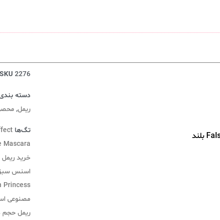
SKU
2276
دسته بندی‌
ریمل
,
محصول
تگ‌ها
fect
ریمل اسنس سری Lash Princess مدل False Lash Effect بلند
e Mascara
خرید ریمل
اسنس سبز
Lash Princess مدل  Effect
مصنوعی ا
ریمل حجم 