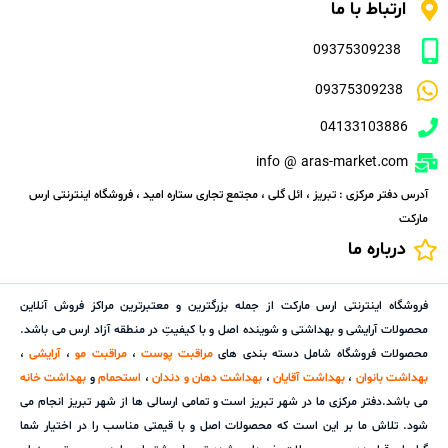
ارتباط با ما
09375309238
09375309238
04133103886
info @ aras-market.com
آدرس دفتر مرکزی : تبریز ، ائل گلی ، مجتمع تجاری ستاره امید ، فروشگاه اینترنتی ارس
مارکت
درباره ما
فروشگاه اینترنتی ارس مارکت از جمله بزرگترین و معتبرترین مراکز فروش آنلاین
محصولات آرایشی و بهداشتی و شوینده اصل و با کیفیتِ در منطقه آزاد ارس می باشد.
محصولات فروشگاه شامل دسته بندی های
مراقبت پوست
،
مراقبت مو
،
آرایشی
،
بهداشت بانوان
،
بهداشت آقایان
،
بهداشت دهان و دندان
،
استحمام
و
بهداشت خانه
می باشد.دفتر مرکزی ما در شهر تبریز است و تمامی ارسالی ها از شهر تبریز انجام می
شود. تلاش ما بر این است که محصولات اصل و با قیمتی مناسب را در اختیار شما