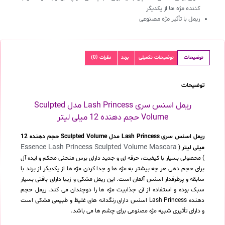
کننده مژه ها از یکدیگر
ریمل با تأثیر مژه مصنوعی
توضیحات
توضیحات تکمیلی
برند
نظرات (0)
توضیحات
ریمل اسنس سری Lash Princess مدل Sculpted
Volume حجم دهنده 12 میلی لیتر
ریمل اسنس سری Lash Princess مدل Sculpted Volume حجم دهنده 12
Essence Lash Princess Sculpted Volume Mascara
میلی لیتر
(
) محصولی بسیار با کیفیت، حرفه ای و جدید دارای برس منحنی محکم و ایده آل
برای حجم دهی هر چه بیشتر به مژه ها و جدا کردن مژه ها از یکدیگر از برند با
سابقه و پرطرفدار اسنس آلمان است. این ریمل مشکی و زیبا دارای بافتی بسیار
سبک بوده و استفاده از آن جذابیت مژه ها را دوچندان می کند. ریمل حجم
دهنده Lash Princess اسنس دارای رنگدانه های غلیظ و طبیعی مشکی است
و دارای تأثیری شبیه مژه مصنوعی برای چشم ها می باشد.