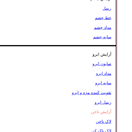
ریمل
خط چشم
مداد چشم
سایه چشم
آرایش ابرو
صابون ابرو
مداد ابرو
سایه ابرو
تقویت کننده مژه و ابرو
ریمل ابرو
آرایش ناخن
لاک ناخن
لاک پاک کن