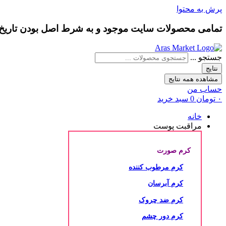
پرش به محتوا
تمامی محصولات سایت موجود و به شرط
اصل بودن
تاری
جستجو ...
نتایج
مشاهده همه نتایج
حساب من
۰
تومان
0
سبد خرید
خانه
مراقبت پوست
کرم صورت
کرم مرطوب کننده
کرم آبرسان
کرم ضد چروک
کرم دور چشم