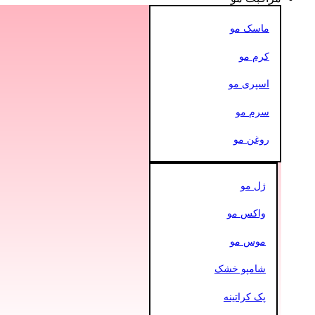
ماسک مو
کرم مو
اسپری مو
سرم مو
روغن مو
ژل مو
واکس مو
موس مو
شامپو خشک
پک کراتینه