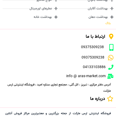
بهداشت آقایان
عطرهای اورجینال
بهداشت دهان
بهداشت خانه
بلاگ
ارتباط با ما
09375309238
09375309238
04133103886
info @ aras-market.com
آدرس دفتر مرکزی : تبریز ، ائل گلی ، مجتمع تجاری ستاره امید ، فروشگاه اینترنتی ارس
مارکت
درباره ما
فروشگاه اینترنتی ارس مارکت از جمله بزرگترین و معتبرترین مراکز فروش آنلاین