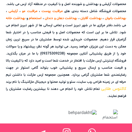
محصولات آرایشی و بهداشتی و شوینده اصل و با کیفیتِ در منطقه آزاد ارس می باشد.
محصولات فروشگاه شامل دسته بندی های
مراقبت پوست
،
مراقبت مو
،
آرایشی
،
بهداشت بانوان
،
بهداشت آقایان
،
بهداشت دهان و دندان
،
استحمام
و
بهداشت خانه
می باشد.دفتر مرکزی ما در شهر تبریز است و تمامی ارسالی ها از شهر تبریز انجام می
شود. تلاش ما بر این است که محصولات اصل و با قیمتی مناسب را در اختیار شما
گرامیان قرار دهیم. محصولات خریداری شده توسط مشتریان ما در سریع ترین زمان
ممکن به دست این عزیزان خواهد رسید. می توانید هر گونه نظر، پیشنهاد و یا سوالات
خود را از طریق پشتیبانی آنلاین مجموعه (09375309238) با ما در میان بگذارید.
فروشگاه اینترنتی ارس مارکت با افتخار در خدمت شما است و امید دارد که با کیفیت بالا
و قیمت مناسب و ارسال سریع و پشتیبانی خوب بتواند گامی استوار در جهت
رضایتمندی شما مشتریان گرامی بردارد. همچنین مجموعه ارس مارکت با داشتن تیم
حرفه ای در زمینه طراحی وب سایت، سئو و تولید محتوا و دیجیتال مارکتینگ با نام برند
کاکتوس طلایی
تمام تلاش خود را انجام می دهند تا بیشترین رضایت مشتریان را
فراهم نمایند.