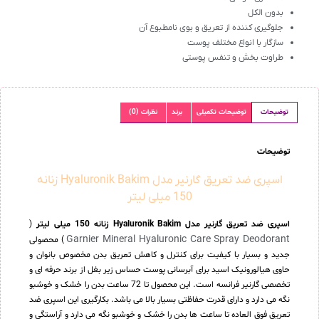
بدون الکل
جلوگیری کننده از تعریق و بوی نامطبوع آن
سازگار با انواع مختلف پوست
طراوت بخش و تنفس پوستی
توضیحات
توضیحات تکمیلی
برند
نظرات (0)
توضیحات
اسپری ضد تعریق گارنیر مدل Hyaluronik Bakim زنانه
150 میلی لیتر
اسپری ضد تعریق گارنیر مدل Hyaluronik Bakim زنانه 150 میلی لیتر
(
Garnier Mineral Hyaluronic Care Spray Deodorant
) محصولی
جدید و بسیار با کیفیت برای کنترل و کاهش تعریق بدن مخصوص بانوان و
حاوی هیالورونیک اسید برای آبرسانی پوست حساس زیر بغل از برند حرفه ای و
تخصصی گارنیر فرانسه است. این محصول تا 72 ساعت بدن را خشک و خوشبو
نگه می دارد و دارای قدرت حفاظتی بسیار بالا می باشد. بکارگیری این اسپری ضد
تعریق فوق العاده تا ساعت ها بدن را خشک و خوشبو نگه می دارد و آراستگی و