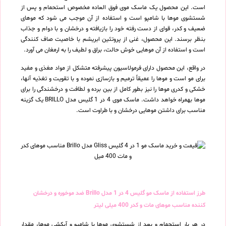
است. این محصول یک ماسک موی فوق العاده مخصوص استحمام و پس از
شستشوی موها با شامپو است و استفاده از آن موجب می شود که موهای
ضعیف و کدر، قوای از دست رفته خود را بازیافته و درخشان و با دوام و جذاب
بنظر برسند. این محصول، غنی از پروتئین ابریشم با خاصیت صاف کنندگی
است و استفاده از آن موهایی خوش حالت، براق و لطیف را به ارمغان می آورد.
در واقع، این محصول دارای فرمولاسیون پیشرفته متشکل از مواد مغذی و مفید
برای مو است و موها را عمیقاً ترمیم و بازسازی نموده و با تقویت و تغذیه آنها،
خشکی و کدری موها را نیز بطور کامل از بین برده و لطافت و درخشندگی را برای
موها بهمراه خواهد داشت. ماسک موی 4 در 1 گلیس مدل BRILLO یک گزینه
مناسب برای داشتن موهایی درخشان و با طراوت است.
طرز استفاده از ماسک مو گلیس 4 در 1 مدل Brillo ضد موخوره و درخشان
کننده مناسب موهای مات و کدر 400 میلی لیتر
در هر بار استحمام و بعد از شستشوی موها با شامپو و آبکشی موها، مقدار