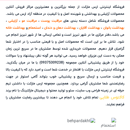
فروشگاه اینترنتی ارس مارکت از جمله بزرگترین و معتبرترین مراکز فروش آنلاین
محصولات آرایشی و بهداشتی و شوینده اصل و با کیفیتِ در منطقه آزاد ارس می باشد.
محصولات فروشگاه شامل دسته بندی های
مراقبت پوست
،
مراقبت مو
،
آرایشی
،
بهداشت بانوان
،
بهداشت آقایان
،
بهداشت دهان و دندان
،
استحمام
و
بهداشت خانه
می باشد.دفتر مرکزی ما در شهر تبریز است و تمامی ارسالی ها از شهر تبریز انجام می
شود. تلاش ما بر این است که محصولات اصل و با قیمتی مناسب را در اختیار شما
گرامیان قرار دهیم. محصولات خریداری شده توسط مشتریان ما در سریع ترین زمان
ممکن به دست این عزیزان خواهد رسید. می توانید هر گونه نظر، پیشنهاد و یا سوالات
خود را از طریق پشتیبانی آنلاین مجموعه (09375309238) با ما در میان بگذارید.
فروشگاه اینترنتی ارس مارکت با افتخار در خدمت شما است و امید دارد که با کیفیت بالا
و قیمت مناسب و ارسال سریع و پشتیبانی خوب بتواند گامی استوار در جهت
رضایتمندی شما مشتریان گرامی بردارد. همچنین مجموعه ارس مارکت با داشتن تیم
حرفه ای در زمینه طراحی وب سایت، سئو و تولید محتوا و دیجیتال مارکتینگ با نام برند
کاکتوس طلایی
تمام تلاش خود را انجام می دهند تا بیشترین رضایت مشتریان را
فراهم نمایند.