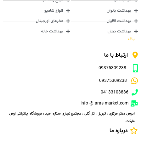
مراقبت مو
انواع رنگ مو
بهداشت بانوان
انواع شامپو
بهداشت آقایان
عطرهای اورجینال
بهداشت دهان
بهداشت خانه
بلاگ
ارتباط با ما
09375309238
09375309238
04133103886
info @ aras-market.com
آدرس دفتر مرکزی : تبریز ، ائل گلی ، مجتمع تجاری ستاره امید ، فروشگاه اینترنتی ارس
مارکت
درباره ما