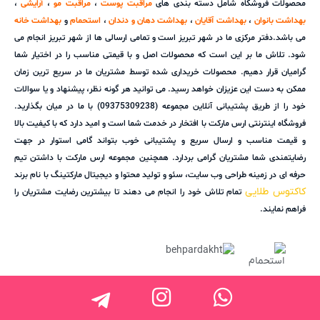
محصولات فروشگاه شامل دسته بندی های
مراقبت پوست
،
مراقبت مو
،
آرایشی
،
بهداشت بانوان
،
بهداشت آقایان
،
بهداشت دهان و دندان
،
استحمام
و
بهداشت خانه
می باشد.دفتر مرکزی ما در شهر تبریز است و تمامی ارسالی ها از شهر تبریز انجام می
شود. تلاش ما بر این است که محصولات اصل و با قیمتی مناسب را در اختیار شما
گرامیان قرار دهیم. محصولات خریداری شده توسط مشتریان ما در سریع ترین زمان
ممکن به دست این عزیزان خواهد رسید. می توانید هر گونه نظر، پیشنهاد و یا سوالات
خود را از طریق پشتیبانی آنلاین مجموعه (09375309238) با ما در میان بگذارید.
فروشگاه اینترنتی ارس مارکت با افتخار در خدمت شما است و امید دارد که با کیفیت بالا
و قیمت مناسب و ارسال سریع و پشتیبانی خوب بتواند گامی استوار در جهت
رضایتمندی شما مشتریان گرامی بردارد. همچنین مجموعه ارس مارکت با داشتن تیم
حرفه ای در زمینه طراحی وب سایت، سئو و تولید محتوا و دیجیتال مارکتینگ با نام برند
کاکتوس طلایی
تمام تلاش خود را انجام می دهند تا بیشترین رضایت مشتریان را
فراهم نمایند.