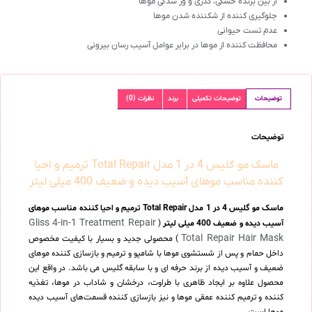
از بین برنده خشکی، کدری و وز شدگی موها
جلوگیری کننده از شکننده شدن موها
عدم تست حیوانی
محافظت کننده از موها در برابر عوامل آسیب رسان بیرونی
توضیحات
توضیحات تکمیلی
برند
نظرات (0)
توضیحات
ماسک مو گلیس 4 در 1 مدل Total Repair ترمیم و احیا
کننده مناسب موهای آسیب دیده و ضعیف 400 میلی لیتر
ماسک مو گلیس 4 در 1 مدل Total Repair ترمیم و احیا کننده مناسب موهای
Gliss 4-in-1 Treatment Repair
آسیب دیده و ضعیف 400 میلی لیتر
(
Total Repair Hair Mask
) محصولی جدید و بسیار با کیفیت مخصوص
داخل حمام و پس از شستشوی موها با شامپو و ترمیم و بازسازی کننده موهای
ضعیف و آسیب دیده از برند حرفه ای و با سابقه گلیس می باشد. در واقع این
محصول علاوه بر ایجاد ظاهری با طراوت، درخشان و شاداب در موها، تغذیه
کننده و ترمیم کننده عمقی موها و نیز بازسازی کننده قسمت‌های آسیب دیده