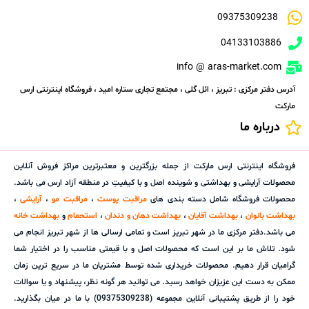
09375309238
04133103886
info @ aras-market.com
آدرس دفتر مرکزی : تبریز ، ائل گلی ، مجتمع تجاری ستاره امید ، فروشگاه اینترنتی ارس
مارکت
درباره ما
فروشگاه اینترنتی ارس مارکت از جمله بزرگترین و معتبرترین مراکز فروش آنلاین
محصولات آرایشی و بهداشتی و شوینده اصل و با کیفیتِ در منطقه آزاد ارس می باشد.
محصولات فروشگاه شامل دسته بندی های
مراقبت پوست
،
مراقبت مو
،
آرایشی
،
بهداشت بانوان
،
بهداشت آقایان
،
بهداشت دهان و دندان
،
استحمام
و
بهداشت خانه
می باشد.دفتر مرکزی ما در شهر تبریز است و تمامی ارسالی ها از شهر تبریز انجام می
شود. تلاش ما بر این است که محصولات اصل و با قیمتی مناسب را در اختیار شما
گرامیان قرار دهیم. محصولات خریداری شده توسط مشتریان ما در سریع ترین زمان
ممکن به دست این عزیزان خواهد رسید. می توانید هر گونه نظر، پیشنهاد و یا سوالات
خود را از طریق پشتیبانی آنلاین مجموعه (09375309238) با ما در میان بگذارید.