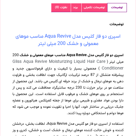
توضیحات
توضیحات تکمیلی
برند
نظرات (0)
توضیحات
اسپری دو فاز گلیس مدل Aqua Revive مناسب موهای
معمولی و خشک 200 میلی لیتر
اسپری دو فاز گلیس مدل Aqua Revive مناسب موهای معمولی و خشک
200
Gliss Aqua Revive Moisturizing Liquid Hair Care
میلی لیتر (
Conditioner
) محصولی بسیار با کیفیت و دارای فرمولاسیون جدید و
پیشرفته متشکل از 87 درصد ترکیبات ارگانیک جهت لطافت بخشی و طراوت
دهی به موهای نرمال و خشک از برند حرفه ای گلیس می باشد. این محصول از
سلامت مو در برابر حرارت تا 230 درجه سانتیگراد محافظت می کند و پس از
استحمام بر روی موهای خشک و مرطوب قابل استفاده است. این محصول با
دارا بودن مواد مغذی و طبیعی برای موها از جمله کمپلکس هیالورون و عصاره
جلبک دریایی در ساختار خود، آنها را احیا و تقویت نموده و موجب می شود که
موها دوام و استحکامی دوباره پیدا کنند.
استفاده از اسپری دو فاز مو گلیس مدل Aqua Revive، لطافت بخش، درخشان
کننده و خوش حالت کننده موهای نرمال و خشک است و خشکی، کدری و وز