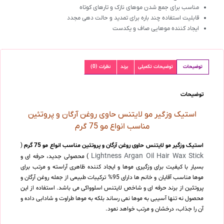
مناسب برای جمع شدن موهای نازک و تارهای کوتاه
قابلیت استفاده چند باره برای تمدید و حالت دهی مجدد
ایجاد کننده موهایی صاف و یکدست
توضیحات
توضیحات تکمیلی
برند
نظرات (0)
توضیحات
استیک وزگیر مو لایتنس حاوی روغن آرگان و پروتئین
مناسب انواع مو 75 گرم
استیک وزگیر مو لایتنس حاوی روغن آرگان و پروتئین مناسب انواع مو 75 گرم
(
Lightness Argan Oil Hair Wax Stick
) محصولی جدید، حرفه ای و
بسیار با کیفیت برای وزگیری موها و ایجاد کننده ظاهری آراسته و مرتب برای
موها مناسب آقایان و خانم ها دارای 95% ترکیبات طبیعی از جمله روغن آرگان و
پروتئین از برند حرفه ای و شاخص لایتنس اسلوواکی می باشد. استفاده از این
محصول نه تنها آسیبی به موها نمی رساند بلکه به موها طراوت و شادابی داده و
آن را جذاب، درخشان و مرتب خواهد نمود.