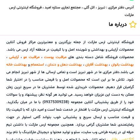
آدرس دفتر مرکزی : تبریز ، ائل گلی ، مجتمع تجاری ستاره امید ، فروشگاه اینترنتی ارس
مارکت
درباره ما
فروشگاه اینترنتی ارس مارکت از جمله بزرگترین و معتبرترین مراکز فروش آنلاین
محصولات آرایشی و بهداشتی و شوینده اصل و با کیفیتِ در منطقه آزاد ارس می باشد.
محصولات فروشگاه شامل دسته بندی های
مراقبت پوست
،
مراقبت مو
،
آرایشی
،
بهداشت بانوان
،
بهداشت آقایان
،
بهداشت دهان و دندان
،
استحمام
و
بهداشت خانه
می باشد.دفتر مرکزی ما در شهر تبریز است و تمامی ارسالی ها از شهر تبریز انجام می
شود. تلاش ما بر این است که محصولات اصل و با قیمتی مناسب را در اختیار شما
گرامیان قرار دهیم. محصولات خریداری شده توسط مشتریان ما در سریع ترین زمان
ممکن به دست این عزیزان خواهد رسید. می توانید هر گونه نظر، پیشنهاد و یا سوالات
خود را از طریق پشتیبانی آنلاین مجموعه (09375309238) با ما در میان بگذارید.
فروشگاه اینترنتی ارس مارکت با افتخار در خدمت شما است و امید دارد که با کیفیت بالا
و قیمت مناسب و ارسال سریع و پشتیبانی خوب بتواند گامی استوار در جهت
رضایتمندی شما مشتریان گرامی بردارد. همچنین مجموعه ارس مارکت با داشتن تیم
حرفه ای در زمینه طراحی وب سایت، سئو و تولید محتوا و دیجیتال مارکتینگ با نام برند
کاکتوس طلایی
تمام تلاش خود را انجام می دهند تا بیشترین رضایت مشتریان را