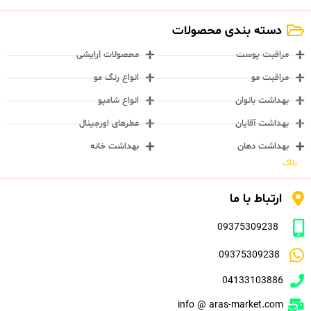
دسته بندی محصولات
مراقبت پوست
محصولات آرایشی
مراقبت مو
انواع رنگ مو
بهداشت بانوان
انواع شامپو
بهداشت آقایان
عطرهای اورجینال
بهداشت دهان
بهداشت خانه
بلاگ
ارتباط با ما
09375309238
09375309238
04133103886
info @ aras-market.com