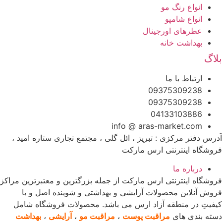
انواع رنگ مو
انواع شامپو
عطرهای اورجینال
بهداشت خانه
لاگ
ارتباط با ما
09375309238
09375309238
04133103886
info @ aras-market.com
درس دفتر مرکزی : تبریز ، ائل گلی ، مجتمع تجاری ستاره امید ،
روشگاه اینترنتی ارس مارکت
درباره ما
روشگاه اینترنتی ارس مارکت از جمله بزرگترین و معتبرترین مراکز
روش آنلاین محصولات آرایشی و بهداشتی و شوینده اصل و با
یفیتِ در منطقه آزاد ارس می باشد. محصولات فروشگاه شامل
سته بندی های
مراقبت پوست
،
مراقبت مو
،
آرایشی
،
بهداشت