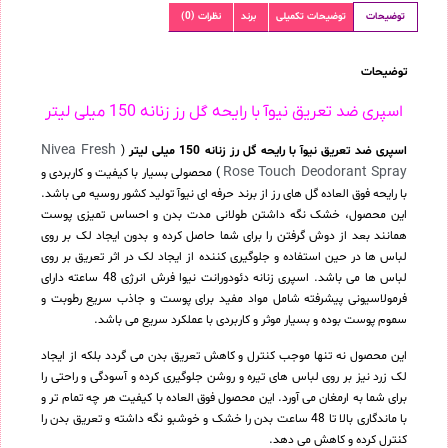
توضیحات
توضیحات تکمیلی
برند
نظرات (0)
توضیحات
اسپری ضد تعریق نیوآ با رایحه گل رز زنانه 150 میلی لیتر
Nivea Fresh
اسپری ضد تعریق نیوآ با رایحه گل رز زنانه 150 میلی لیتر
(
Rose Touch Deodorant Spray
) محصولی بسیار با کیفیت و کاربردی و
با رایحه فوق العاده گل های رز از برند حرفه ای نیوآ تولید کشور روسیه می باشد.
این محصول، خشک نگه داشتن طولانی مدت بدن و احساس تمیزی پوست
همانند بعد از دوش گرفتن را برای شما حاصل کرده و بدون ایجاد لک بر روی
لباس ها در حین استفاده و جلوگیری کننده از ایجاد لک در اثر تعریق بر روی
لباس ها می باشد. اسپری زنانه دئودورانت نیوا فرش انرژی 48 ساعته دارای
فرمولاسیونی پیشرفته شامل مواد مفید برای پوست و جاذب سریع رطوبت و
سموم پوست بوده و بسیار موثر و کاربردی با عملکرد سریع می باشد.
این محصول نه تنها موجب کنترل و کاهش تعریق بدن می گردد بلکه از ایجاد
لک زرد نیز بر روی لباس های تیره و روشن جلوگیری کرده و آسودگی و راحتی را
برای شما به ارمغان می آورد. این محصول فوق العاده با کیفیت هر چه تمام تر و
با ماندگاری بالا تا 48 ساعت بدن را خشک و خوشبو نگه داشته و تعریق بدن را
کنترل کرده و کاهش می دهد.