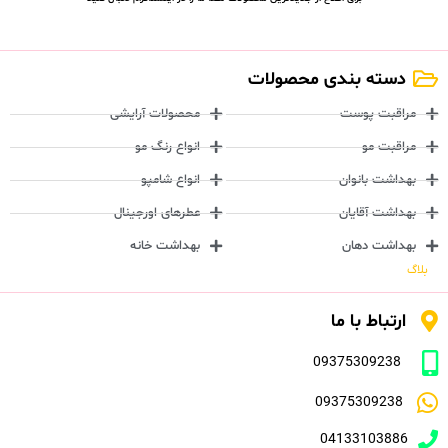
دسته بندی محصولات
مراقبت پوست
محصولات آرایشی
مراقبت مو
انواع رنگ مو
بهداشت بانوان
انواع شامپو
بهداشت آقایان
عطرهای اورجینال
بهداشت دهان
بهداشت خانه
بلاگ
ارتباط با ما
09375309238
09375309238
04133103886