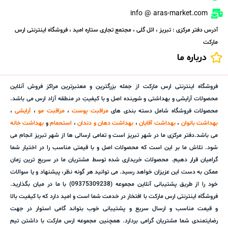
info @ aras-market.com
آدرس دفتر مرکزی : تبریز ، ائل گلی ، مجتمع تجاری ستاره امید ، فروشگاه اینترنتی ارس
مارکت
درباره ما
فروشگاه اینترنتی ارس مارکت از جمله بزرگترین و معتبرترین مراکز فروش آنلاین
محصولات آرایشی و بهداشتی و شوینده اصل و با کیفیتِ در منطقه آزاد ارس می باشد.
محصولات فروشگاه شامل دسته بندی های
مراقبت پوست
،
مراقبت مو
،
آرایشی
،
بهداشت بانوان
،
بهداشت آقایان
،
بهداشت دهان و دندان
،
استحمام
و
بهداشت خانه
می باشد.دفتر مرکزی ما در شهر تبریز است و تمامی ارسالی ها از شهر تبریز انجام می
شود. تلاش ما بر این است که محصولات اصل و با قیمتی مناسب را در اختیار شما
گرامیان قرار دهیم. محصولات خریداری شده توسط مشتریان ما در سریع ترین زمان
ممکن به دست این عزیزان خواهد رسید. می توانید هر گونه نظر، پیشنهاد و یا سوالات
خود را از طریق پشتیبانی آنلاین مجموعه (09375309238) با ما در میان بگذارید.
فروشگاه اینترنتی ارس مارکت با افتخار در خدمت شما است و امید دارد که با کیفیت بالا
و قیمت مناسب و ارسال سریع و پشتیبانی خوب بتواند گامی استوار در جهت
رضایتمندی شما مشتریان گرامی بردارد. همچنین مجموعه ارس مارکت با داشتن تیم