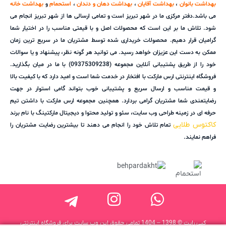
بهداشت بانوان
،
بهداشت آقایان
،
بهداشت دهان و دندان
،
استحمام
و
بهداشت خانه
می باشد.دفتر مرکزی ما در شهر تبریز است و تمامی ارسالی ها از شهر تبریز انجام می
شود. تلاش ما بر این است که محصولات اصل و با قیمتی مناسب را در اختیار شما
گرامیان قرار دهیم. محصولات خریداری شده توسط مشتریان ما در سریع ترین زمان
ممکن به دست این عزیزان خواهد رسید. می توانید هر گونه نظر، پیشنهاد و یا سوالات
خود را از طریق پشتیبانی آنلاین مجموعه (09375309238) با ما در میان بگذارید.
فروشگاه اینترنتی ارس مارکت با افتخار در خدمت شما است و امید دارد که با کیفیت بالا
و قیمت مناسب و ارسال سریع و پشتیبانی خوب بتواند گامی استوار در جهت
رضایتمندی شما مشتریان گرامی بردارد. همچنین مجموعه ارس مارکت با داشتن تیم
حرفه ای در زمینه طراحی وب سایت، سئو و تولید محتوا و دیجیتال مارکتینگ با نام برند
کاکتوس طلایی
تمام تلاش خود را انجام می دهند تا بیشترین رضایت مشتریان را
فراهم نمایند.
کپی رایت © 1398 – 1404 تمامی حقوق این وب سایت برای فروشگاه اینترنتی