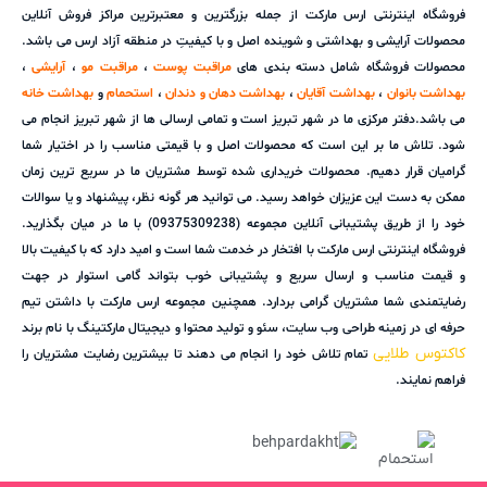
فروشگاه اینترنتی ارس مارکت از جمله بزرگترین و معتبرترین مراکز فروش آنلاین
محصولات آرایشی و بهداشتی و شوینده اصل و با کیفیتِ در منطقه آزاد ارس می باشد.
محصولات فروشگاه شامل دسته بندی های
مراقبت پوست
،
مراقبت مو
،
آرایشی
،
بهداشت بانوان
،
بهداشت آقایان
،
بهداشت دهان و دندان
،
استحمام
و
بهداشت خانه
می باشد.دفتر مرکزی ما در شهر تبریز است و تمامی ارسالی ها از شهر تبریز انجام می
شود. تلاش ما بر این است که محصولات اصل و با قیمتی مناسب را در اختیار شما
گرامیان قرار دهیم. محصولات خریداری شده توسط مشتریان ما در سریع ترین زمان
ممکن به دست این عزیزان خواهد رسید. می توانید هر گونه نظر، پیشنهاد و یا سوالات
خود را از طریق پشتیبانی آنلاین مجموعه (09375309238) با ما در میان بگذارید.
فروشگاه اینترنتی ارس مارکت با افتخار در خدمت شما است و امید دارد که با کیفیت بالا
و قیمت مناسب و ارسال سریع و پشتیبانی خوب بتواند گامی استوار در جهت
رضایتمندی شما مشتریان گرامی بردارد. همچنین مجموعه ارس مارکت با داشتن تیم
حرفه ای در زمینه طراحی وب سایت، سئو و تولید محتوا و دیجیتال مارکتینگ با نام برند
کاکتوس طلایی
تمام تلاش خود را انجام می دهند تا بیشترین رضایت مشتریان را
فراهم نمایند.