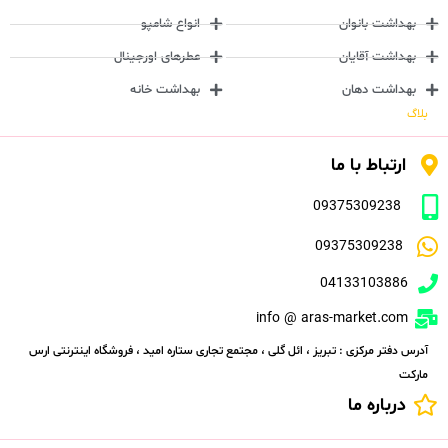
بهداشت بانوان
انواع شامپو
بهداشت آقایان
عطرهای اورجینال
بهداشت دهان
بهداشت خانه
بلاگ
ارتباط با ما
09375309238
09375309238
04133103886
info @ aras-market.com
آدرس دفتر مرکزی : تبریز ، ائل گلی ، مجتمع تجاری ستاره امید ، فروشگاه اینترنتی ارس
مارکت
درباره ما