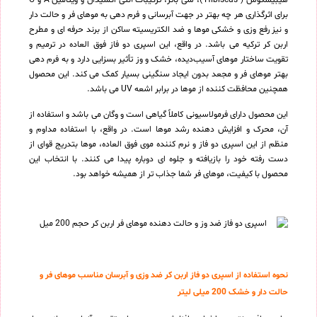
هیبیسکوس ( Hibiscus )، شی باتر، ترکیبات آنتی اکسیدان و ویتامین A و C
برای اثرگذاری هر چه بهتر در جهت آبرسانی و فرم دهی به موهای فر و حالت دار
و نیز رفع وزی و خشکی موها و ضد الکتریسیته ساکن از برند حرفه ای و مطرح
اربن کر ترکیه می باشد. در واقع، این اسپری دو فاز فوق العاده در ترمیم و
تقویت ساختار موهای آسیب‌دیده، خشک و وز تأثیر بسزایی دارد و به فرم‌ دهی
بهتر موهای فر و مجعد بدون ایجاد سنگینی بسیار کمک می کند. این محصول
همچنین محافظت کننده از موها در برابر اشعه UV می باشد.
این محصول دارای فرمولاسیونی کاملاً گیاهی است و وگان می باشد و استفاده از
آن، محرک و افزایش دهنده رشد موها است. در واقع، با استفاده مداوم و
منظم از این اسپری دو فاز و نرم کننده موی فوق العاده، موها بتدریج قوای از
دست رفته خود را بازیافته و جلوه ای دوباره پیدا می کنند. با انتخاب این
محصول با کیفیت، موهای فر شما جذاب تر از همیشه خواهد بود.
نحوه استفاده از اسپری دو فاز اربن کر ضد وزی و آبرسان مناسب موهای فر و
حالت دار و خشک 200 میلی لیتر