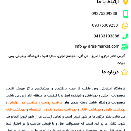
ارتباط با ما
09375309238
09375309238
04133103886
info @ aras-market.com
آدرس دفتر مرکزی : تبریز ، ائل گلی ، مجتمع تجاری ستاره امید ، فروشگاه اینترنتی ارس
مارکت
درباره ما
فروشگاه اینترنتی ارس مارکت از جمله بزرگترین و معتبرترین مراکز فروش آنلاین
محصولات آرایشی و بهداشتی و شوینده اصل و با کیفیتِ در منطقه آزاد ارس می باشد.
محصولات فروشگاه شامل دسته بندی های
مراقبت پوست
،
مراقبت مو
،
آرایشی
،
بهداشت بانوان
،
بهداشت آقایان
،
بهداشت دهان و دندان
،
استحمام
و
بهداشت خانه
می باشد.دفتر مرکزی ما در شهر تبریز است و تمامی ارسالی ها از شهر تبریز انجام می
شود. تلاش ما بر این است که محصولات اصل و با قیمتی مناسب را در اختیار شما
گرامیان قرار دهیم. محصولات خریداری شده توسط مشتریان ما در سریع ترین زمان