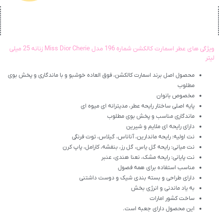
ویژگی های عطر اسمارت کالکشن شماره 196 مدل Miss Dior Cherie زنانه 25 میلی
لیتر
محصول اصل برند اسمارت کالکشن، فوق العاده خوشبو و با ماندگاری و پخش بوی
مطلوب
مخصوص بانوان
پایه اصلی ساختار رایحه عطر، مدیترانه ای میوه ای
ماندگاری مناسب و پخش بوی مطلوب
دارای رایحه ای ملایم و شیرین
نت اولیه: رایحه ماندارین، آناناس، گیلاس، توت فرنگی
نت میانی: رایحه گل یاس، گل رز، بنفشه، کارامل، پاپ کرن
نت پایانی: رایحه مشک، نعنا هندی، عنبر
مناسب استفاده برای همه فصول
دارای طراحی و بسته بندی شیک و دوست داشتنی
به یاد ماندنی و انرژی بخش
ساخت کشور امارات
این محصول دارای جعبه است.