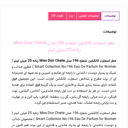
توضیحات
توضیحات تکمیلی
برند
نظرات (0)
توضیحات
عطر اسمارت کالکشن شماره 196 مدل Miss Dior Cherie
زنانه 25 میلی لیتر
عطر اسمارت کالکشن شماره 196 مدل Miss Dior Cherie زنانه 25 میلی لیتر
(
Smart Collection No-196 Eau De Parfum for Women ) عطری جذاب و
شیک و بسیار دوست داشتنی با رایحه ای ملایم و شیرین و تم میوه ای مدیترانه
ای از برند مطرح و شاخص اسمارت کالکشن امارات است. این محصول فوق
العاده دارای بسته بندی شیک و فانتزی است و یک گزینه فوق العاده برای هدیه
دادن است. در هر بار استفاده در نت اول رایحه ماندارین، آناناس، گیلاس، توت
فرنگی، در نت میانی رایحه گل یاس، گل رز، بنفشه، کارامل، پاپ کرن و در نهایت
و نت پایانی رایحه مشک، نعنا هندی، عنبر استشمام می گردد.
عطر اسمارت کالکشن شماره 196 مدل Miss Dior Cherie زنانه 25 میلی لیتر (
Smart Collection No-196 Eau De Parfum for Women ) محصولی جذاب
و دوست داشتنی با رایحه ای به یاد ماندنی و فانتزی از این برند هم اکنون در