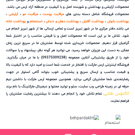
محصولات آرایشی و بهداشتی و شوینده اصل و با کیفیتِ در منطقه آزاد ارس می باشد.
محصولات فروشگاه شامل دسته بندی های
مراقبت پوست
،
مراقبت مو
،
آرایشی
،
بهداشت بانوان
،
بهداشت آقایان
،
بهداشت دهان و دندان
،
استحمام
و
بهداشت خانه
می باشد.دفتر مرکزی ما در شهر تبریز است و تمامی ارسالی ها از شهر تبریز انجام می
شود. تلاش ما بر این است که محصولات اصل و با قیمتی مناسب را در اختیار شما
گرامیان قرار دهیم. محصولات خریداری شده توسط مشتریان ما در سریع ترین زمان
ممکن به دست این عزیزان خواهد رسید. می توانید هر گونه نظر، پیشنهاد و یا سوالات
خود را از طریق پشتیبانی آنلاین مجموعه (09375309238) با ما در میان بگذارید.
فروشگاه اینترنتی ارس مارکت با افتخار در خدمت شما است و امید دارد که با کیفیت بالا
و قیمت مناسب و ارسال سریع و پشتیبانی خوب بتواند گامی استوار در جهت
رضایتمندی شما مشتریان گرامی بردارد. همچنین مجموعه ارس مارکت با داشتن تیم
حرفه ای در زمینه طراحی وب سایت، سئو و تولید محتوا و دیجیتال مارکتینگ با نام برند
کاکتوس طلایی
تمام تلاش خود را انجام می دهند تا بیشترین رضایت مشتریان را
فراهم نمایند.