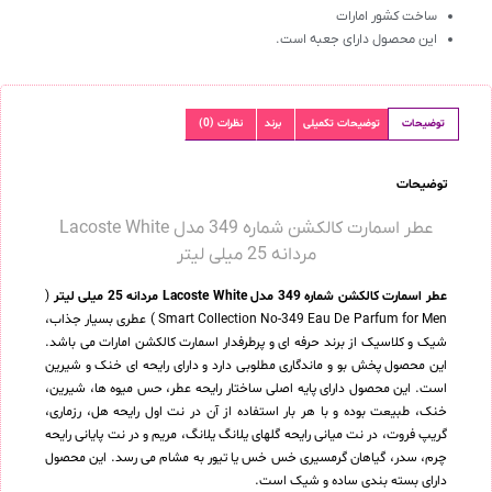
ساخت کشور امارات
این محصول دارای جعبه است.
توضیحات
توضیحات تکمیلی
برند
نظرات (0)
توضیحات
عطر اسمارت کالکشن شماره 349 مدل Lacoste White
مردانه 25 میلی لیتر
عطر اسمارت کالکشن شماره 349 مدل Lacoste White مردانه 25 میلی لیتر
(
Smart Collection No-349 Eau De Parfum for Men ) عطری بسیار جذاب،
شیک و کلاسیک از برند حرفه ای و پرطرفدار اسمارت کالکشن امارات می باشد.
این محصول پخش بو و ماندگاری مطلوبی دارد و دارای رایحه ای خنک و شیرین
است. این محصول دارای پایه اصلی ساختار رایحه عطر، حس میوه ها، شیرین،
خنک، طبیعت بوده و با هر بار استفاده از آن در نت اول رایحه هل، رزماری،
گریپ فروت، در نت میانی رایحه گلهای یلانگ یلانگ، مریم و در نت پایانی رایحه
چرم، سدر، گیاهان گرمسیری خس خس یا تیور به مشام می رسد. این محصول
دارای بسته بندی ساده و شیک است.