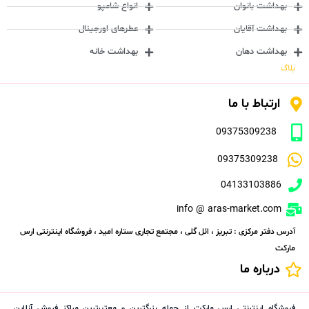
بهداشت بانوان
انواع شامپو
بهداشت آقایان
عطرهای اورجینال
بهداشت دهان
بهداشت خانه
بلاگ
ارتباط با ما
09375309238
09375309238
04133103886
info @ aras-market.com
آدرس دفتر مرکزی : تبریز ، ائل گلی ، مجتمع تجاری ستاره امید ، فروشگاه اینترنتی ارس
مارکت
درباره ما
فروشگاه اینترنتی ارس مارکت از جمله بزرگترین و معتبرترین مراکز فروش آنلاین