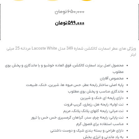
۶۵۰,۰۰۰
تومان
۵۹۹,۰۰۰
تومان
ویژگی های عطر اسمارت کالکشن شماره 349 مدل Lacoste White مردانه 25 میلی
لیتر
محصول اصل برند اسمارت کالکشن، فوق العاده خوشبو و با ماندگاری و پخش بوی
مطلوب
مخصوص آقایان
پایه اصلی ساختار رایحه عطر، حس میوه ها، شیرین، خنک، طبیعت
ماندگاری مناسب و پخش بوی مطلوب
دارای رایحه ای خنک و شیرین
نت اولیه: رایحه هل، رزماری، گریپ فروت
نت میانی: رایحه گلهای یلانگ یلانگ، مریم
نت پایانی: رایحه چرم، سدر، گیاهان گرمسیری خس خس یا تیور
مناسب استفاده برای فصول گرم
دارای طراحی و بسته بندی شیک و دوست داشتنی
به یاد ماندنی و انرژی بخش