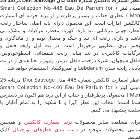
عطر اسمارت کالکشن شماره 446 مدل Dior Sauvage مردانه 25
یلی لیتر
( Smart Collection No-446 Eau De Parfum for
Men ) عطری جذاب و بسیار پرطرفدار از برند حرفه ای اسمارت
الکشن امارات است. این محصول دارای پایه اصلی ساختار رایحه
طر، چوبی مرکباتی، تند تازه، کهربا، معطر، مرکبات و مشک می
اشد و دارای رایحه ای تند و خنک و معتدل بوده و از ماندگاری و
خش بوی مطلوبی برخوردار است. در نت اول رایحه فلفل و
رگامات کالاببری، در نت میانی رایحه شمعدانی، اسطوخودوس،
لفل سیچوان، شیره درخت، فلفل قرمز، وتیور و نعنا هندی و در نت
انی رایحه سدر، Labdanum و آمبروکسان استشمام خواهد شد.
عطر اسمارت کالکشن شماره 446 مدل Dior Sauvage مردانه 25
میلی لیتر ( Smart Collection No-446 Eau De Parfum for
Men ) محصولی پرطرفدار و جذاب از این برند هم اکنون در دسترس
ما است! انتخاب این عطر گیرا و با شکوه را به تمام آقایان با
لیقه پیشنهاد می کنیم.
رای مشاهده سایر محصولات
برند اسمارت کالکشن
و همچنین
مامی محصولات موجود در
دسته بندی عطرهای اورجینال
کلیک
ایید.