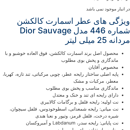
ر انبار موجود نمی باشد
یژگی های عطر اسمارت کالکشن
شماره 446 مدل Dior Sauvage
دانه 25 میلی لیتر
محصول اصل برند اسمارت کالکشن، فوق العاده خوشبو و با
ماندگاری و پخش بوی مطلوب
مخصوص آقایان
پایه اصلی ساختار رایحه عطر، چوبی مرکباتی، تند تازه، کهربا،
معطر، مرکبات و مشک
ماندگاری مناسب و پخش بوی مطلوب
دارای رایحه ای تند و خنک و معتدل
نت اولیه: رایحه فلفل و برگامات کالاببری
نت میانی: رایحه شمعدانی، اسطوخودوس، فلفل سیچوان،
شیره درخت، فلفل قرمز، وتیور و نعنا هندی
نت پایانی: رایحه سدر، Labdanum و آمبروکسان
مناسب استفاده برای بهار و پاییز